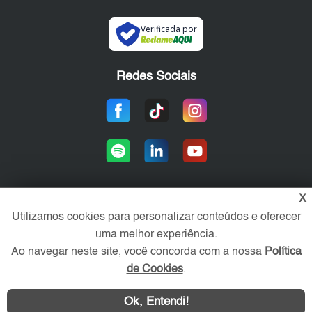
Verificada por
Redes Sociais
X
Utilizamos cookies para personalizar conteúdos e oferecer
Área exclusiva aos anunciantes,
acesse sua conta:
uma melhor experiência.
Ao navegar neste site, você concorda com a nossa
Política
de Cookies
.
Ok, Entendi!