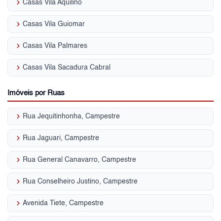
keyboard_arrow_right
Casas Vila Aquilino
keyboard_arrow_right
Casas Vila Guiomar
keyboard_arrow_right
Casas Vila Palmares
keyboard_arrow_right
Casas Vila Sacadura Cabral
Imóveis por Ruas
keyboard_arrow_right
Rua Jequitinhonha, Campestre
keyboard_arrow_right
Rua Jaguari, Campestre
keyboard_arrow_right
Rua General Canavarro, Campestre
keyboard_arrow_right
Rua Conselheiro Justino, Campestre
keyboard_arrow_right
Avenida Tiete, Campestre