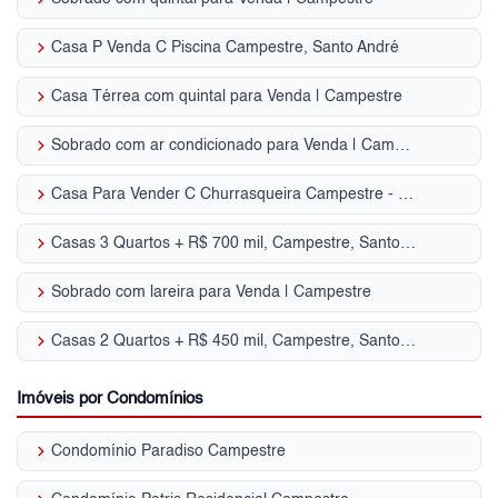
keyboard_arrow_right
Casa P Venda C Piscina Campestre, Santo André
keyboard_arrow_right
Casa Térrea com quintal para Venda | Campestre
keyboard_arrow_right
Sobrado com ar condicionado para Venda | Campestre
keyboard_arrow_right
Casa Para Vender C Churrasqueira Campestre - Santo André, SP
keyboard_arrow_right
Casas 3 Quartos + R$ 700 mil, Campestre, Santo André, SP
keyboard_arrow_right
Sobrado com lareira para Venda | Campestre
keyboard_arrow_right
Casas 2 Quartos + R$ 450 mil, Campestre, Santo André, SP
Imóveis por Condomínios
keyboard_arrow_right
Condomínio Paradiso Campestre