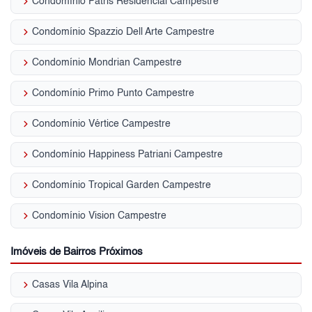
keyboard_arrow_right
Condomínio Patris Residencial Campestre
keyboard_arrow_right
Condomínio Spazzio Dell Arte Campestre
keyboard_arrow_right
Condomínio Mondrian Campestre
keyboard_arrow_right
Condomínio Primo Punto Campestre
keyboard_arrow_right
Condomínio Vértice Campestre
keyboard_arrow_right
Condomínio Happiness Patriani Campestre
keyboard_arrow_right
Condomínio Tropical Garden Campestre
keyboard_arrow_right
Condomínio Vision Campestre
Imóveis de Bairros Próximos
keyboard_arrow_right
Casas Vila Alpina