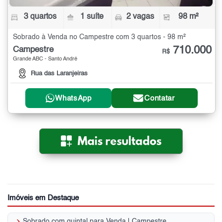
3 quartos
1 suíte
2 vagas
98 m²
Sobrado à Venda no Campestre com 3 quartos - 98 m²
710.000
Campestre
R$
Grande ABC - Santo André
Rua das Laranjeiras
WhatsApp
Contatar
Imóveis em Destaque
keyboard_arrow_right
Sobrado com quintal para Venda | Campestre