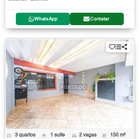
WhatsApp
Contatar
3 quartos
1 suíte
2 vagas
150 m²