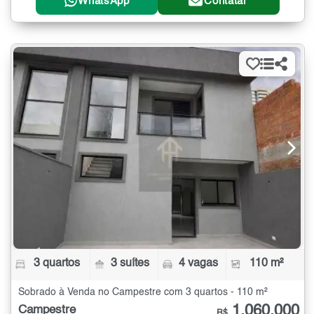
WhatsApp
Contatar
3 quartos
3 suítes
4 vagas
110 m²
Sobrado à Venda no Campestre com 3 quartos - 110 m²
1.060.000
Campestre
R$