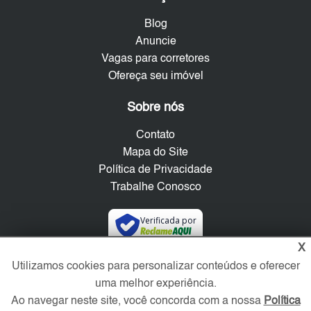
Blog
Anuncie
Vagas para corretores
Ofereça seu imóvel
Sobre nós
Contato
Mapa do Site
Política de Privacidade
Trabalhe Conosco
Verificada por
X
Utilizamos cookies para personalizar conteúdos e oferecer
Redes Sociais
uma melhor experiência.
Ao navegar neste site, você concorda com a nossa
Política