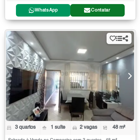
WhatsApp
Contatar
3 quartos
1 suíte
2 vagas
48 m²