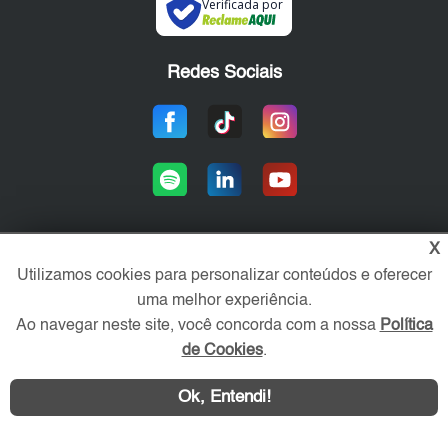
Verificada por
Redes Sociais
X
Utilizamos cookies para personalizar conteúdos e oferecer
Área exclusiva aos anunciantes,
acesse sua conta:
uma melhor experiência.
Ao navegar neste site, você concorda com a nossa
Política
de Cookies
.
Ok, Entendi!