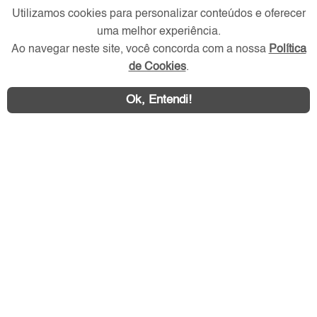
Utilizamos cookies para personalizar conteúdos e oferecer
Redes Sociais
uma melhor experiência.
Ao navegar neste site, você concorda com a nossa
Política
de Cookies
.
Ok, Entendi!
Área exclusiva aos anunciantes,
acesse sua conta: