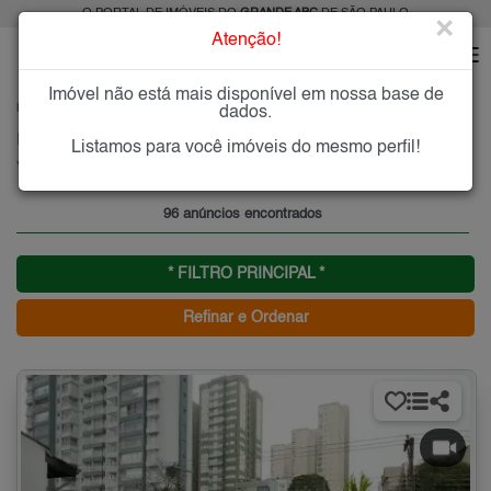
O PORTAL DE IMÓVEIS DO
GRANDE ABC
DE SÃO PAULO
×
Atenção!
Imóvel não está mais disponível em nossa base de
HOME
GRANDE ABC
ALUGAR
SANTO ANDRÉ
VILA ASSUNÇÃO
dados.
Imóveis para Alugar na Vila Assunção, Santo André, SP
Listamos para você imóveis do mesmo perfil!
Vila Assunção - Santo André, Grande ABC
96 anúncios encontrados
* FILTRO PRINCIPAL *
Refinar e Ordenar