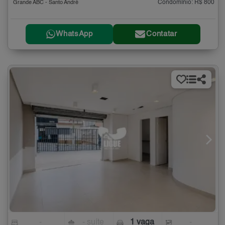
Condomínio: R$ 800
Grande ABC - Santo André
WhatsApp
Contatar
-
- suíte
1 vaga
-