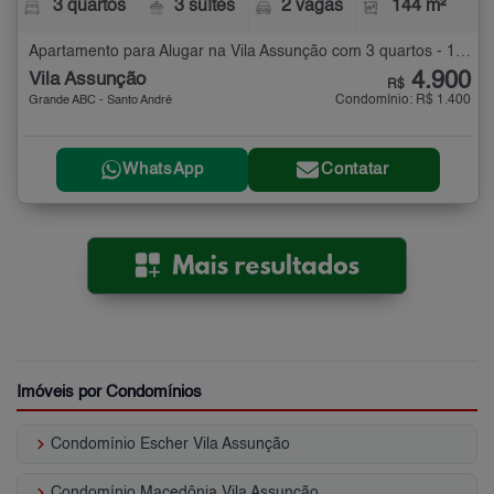
3 quartos
3 suítes
2 vagas
144 m²
Apartamento para Alugar na Vila Assunção com 3 quartos - 144 m²
4.900
Vila Assunção
R$
Condomínio: R$ 1.400
Grande ABC - Santo André
WhatsApp
Contatar
Imóveis por Condomínios
keyboard_arrow_right
Condomínio Escher Vila Assunção
keyboard_arrow_right
Condomínio Macedônia Vila Assunção