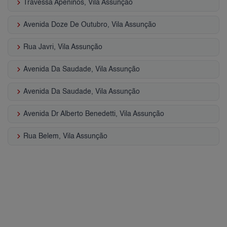
keyboard_arrow_right
Travessa Apeninos, Vila Assunção
keyboard_arrow_right
Avenida Doze De Outubro, Vila Assunção
keyboard_arrow_right
Rua Javri, Vila Assunção
keyboard_arrow_right
Avenida Da Saudade, Vila Assunção
keyboard_arrow_right
Avenida Da Saudade, Vila Assunção
keyboard_arrow_right
Avenida Dr Alberto Benedetti, Vila Assunção
keyboard_arrow_right
Rua Belem, Vila Assunção