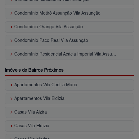
keyboard_arrow_right
Condomínio Motiró Assunção Vila Assunção
keyboard_arrow_right
Condomínio Orange Vila Assunção
keyboard_arrow_right
Condomínio Paco Real Vila Assunção
keyboard_arrow_right
Condomínio Residencial Acácia Imperial Vila Assunção
Imóveis de Bairros Próximos
keyboard_arrow_right
Apartamentos Vila Cecília Maria
keyboard_arrow_right
Apartamentos Vila Eldízia
keyboard_arrow_right
Casas Vila Alzira
keyboard_arrow_right
Casas Vila Eldízia