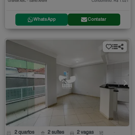
Condomínio: R$ 1.021
Grande ABC - Santo André
WhatsApp
Contatar
2 quartos
2 suítes
2 vagas
-