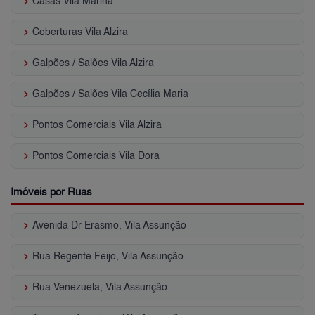
keyboard_arrow_right
Casas Vila Marina
keyboard_arrow_right
Coberturas Vila Alzira
keyboard_arrow_right
Galpões / Salões Vila Alzira
keyboard_arrow_right
Galpões / Salões Vila Cecília Maria
keyboard_arrow_right
Pontos Comerciais Vila Alzira
keyboard_arrow_right
Pontos Comerciais Vila Dora
Imóveis por Ruas
keyboard_arrow_right
Avenida Dr Erasmo, Vila Assunção
keyboard_arrow_right
Rua Regente Feijo, Vila Assunção
keyboard_arrow_right
Rua Venezuela, Vila Assunção