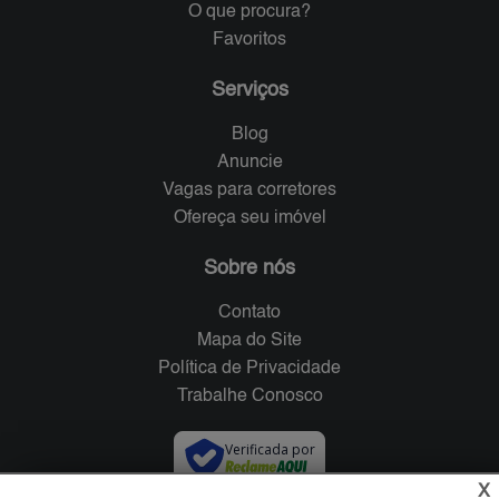
O que procura?
Favoritos
Serviços
Blog
Anuncie
Vagas para corretores
Ofereça seu imóvel
Sobre nós
Contato
Mapa do Site
Política de Privacidade
Trabalhe Conosco
Verificada por
X