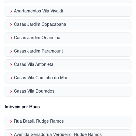
keyboard_arrow_right
Apartamentos Vila Vivaldi
keyboard_arrow_right
Casas Jardim Copacabana
keyboard_arrow_right
Casas Jardim Orlandina
keyboard_arrow_right
Casas Jardim Paramount
keyboard_arrow_right
Casas Vila Antonieta
keyboard_arrow_right
Casas Vila Caminho do Mar
keyboard_arrow_right
Casas Vila Dourados
Imóveis por Ruas
keyboard_arrow_right
Rua Brasil, Rudge Ramos
keyboard_arrow_right
Avenida Senadorua Vergueiro, Rudge Ramos