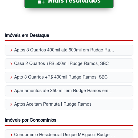
Imóveis em Destaque
keyboard_arrow_right
Aptos 3 Quartos 400mil até 600mil em Rudge Ramos em SBC, SP para Venda
keyboard_arrow_right
Casa 2 Quartos +R$ 500mil Rudge Ramos, SBC
keyboard_arrow_right
Apto 3 Quartos +R$ 400mil Rudge Ramos, SBC
keyboard_arrow_right
Apartamentos até 350 mil em Rudge Ramos em SBC, SP para Venda
keyboard_arrow_right
Aptos Aceitam Permuta | Rudge Ramos
Imóveis por Condomínios
keyboard_arrow_right
Condomínio Residencial Unique MBigucci Rudge Ramos