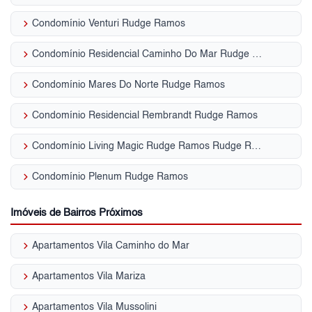
keyboard_arrow_right
Condomínio Venturi Rudge Ramos
keyboard_arrow_right
Condomínio Residencial Caminho Do Mar Rudge Ramos
keyboard_arrow_right
Condomínio Mares Do Norte Rudge Ramos
keyboard_arrow_right
Condomínio Residencial Rembrandt Rudge Ramos
keyboard_arrow_right
Condomínio Living Magic Rudge Ramos Rudge Ramos
keyboard_arrow_right
Condomínio Plenum Rudge Ramos
Imóveis de Bairros Próximos
keyboard_arrow_right
Apartamentos Vila Caminho do Mar
keyboard_arrow_right
Apartamentos Vila Mariza
keyboard_arrow_right
Apartamentos Vila Mussolini