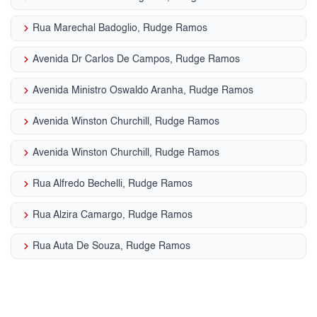
keyboard_arrow_right
Rua Marechal Badoglio, Rudge Ramos
keyboard_arrow_right
Avenida Dr Carlos De Campos, Rudge Ramos
keyboard_arrow_right
Avenida Ministro Oswaldo Aranha, Rudge Ramos
keyboard_arrow_right
Avenida Winston Churchill, Rudge Ramos
keyboard_arrow_right
Avenida Winston Churchill, Rudge Ramos
keyboard_arrow_right
Rua Alfredo Bechelli, Rudge Ramos
keyboard_arrow_right
Rua Alzira Camargo, Rudge Ramos
keyboard_arrow_right
Rua Auta De Souza, Rudge Ramos