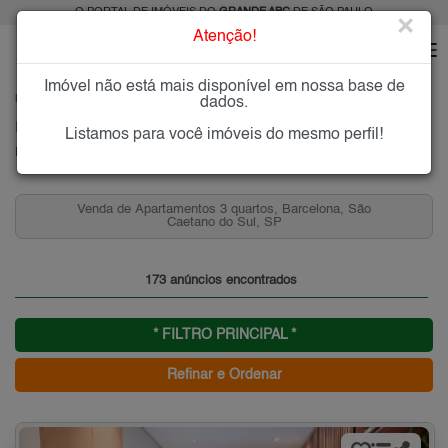
O PORTAL DE IMÓVEIS DO
GRANDE ABC
DE SÃO PAULO
×
Atenção!
Imóvel não está mais disponível em nossa base de
HOME
GRANDE ABC
COMPRAR
SÃO CAETANO DO SUL
BARCELONA
dados.
Imóveis à Venda na Barcelona, São Caetano do Sul
Listamos para você imóveis do mesmo perfil!
Barcelona - São Caetano do Sul, Grande ABC
Venda de Apartamentos 3 quartos, Barcelona, São
Caetano do Sul, SP
173 anúncios encontrados
* FILTRO PRINCIPAL *
Refinar e Ordenar