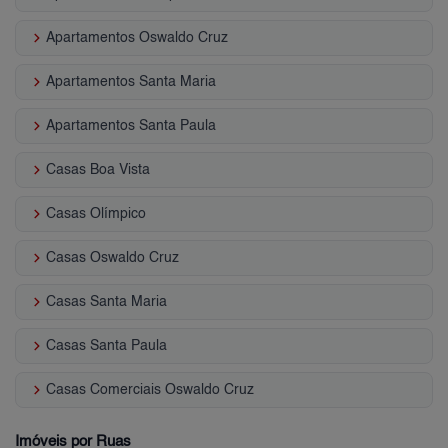
keyboard_arrow_right
Apartamentos Oswaldo Cruz
keyboard_arrow_right
Apartamentos Santa Maria
keyboard_arrow_right
Apartamentos Santa Paula
keyboard_arrow_right
Casas Boa Vista
keyboard_arrow_right
Casas Olímpico
keyboard_arrow_right
Casas Oswaldo Cruz
keyboard_arrow_right
Casas Santa Maria
keyboard_arrow_right
Casas Santa Paula
keyboard_arrow_right
Casas Comerciais Oswaldo Cruz
Imóveis por Ruas