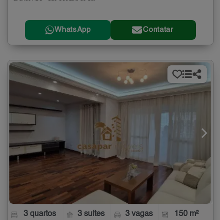
WhatsApp
Contatar
3 quartos
3 suítes
3 vagas
150 m²