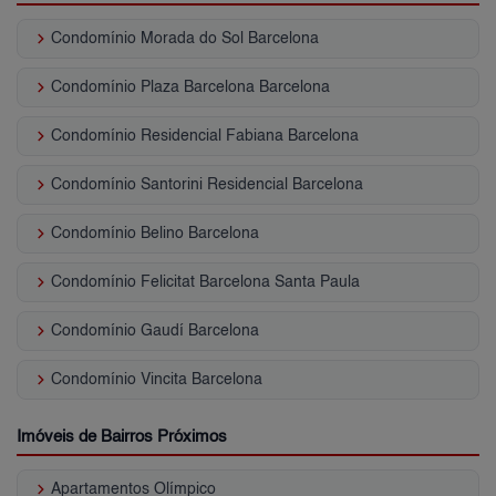
keyboard_arrow_right
Condomínio Morada do Sol Barcelona
keyboard_arrow_right
Condomínio Plaza Barcelona Barcelona
keyboard_arrow_right
Condomínio Residencial Fabiana Barcelona
keyboard_arrow_right
Condomínio Santorini Residencial Barcelona
keyboard_arrow_right
Condomínio Belino Barcelona
keyboard_arrow_right
Condomínio Felicitat Barcelona Santa Paula
keyboard_arrow_right
Condomínio Gaudí Barcelona
keyboard_arrow_right
Condomínio Vincita Barcelona
Imóveis de Bairros Próximos
keyboard_arrow_right
Apartamentos Olímpico