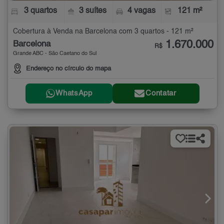
3 quartos
3 suítes
4 vagas
121 m²
Cobertura à Venda na Barcelona com 3 quartos - 121 m²
1.670.000
Barcelona
R$
Grande ABC - São Caetano do Sul
Endereço no círculo do mapa
WhatsApp
Contatar