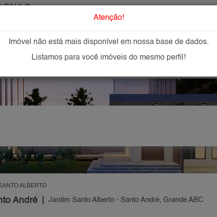
 PAULO
O que Procur
Atenção!
Imóvel não está mais disponível em nossa base de dados.
GAR
IMÓVEIS NOVOS
IMOBILIÁRIAS
OFEREÇA
Listamos para você imóveis do mesmo perfil!
 SANTO ALBERTO
nto André
Jardim Santo Alberto - Santo André, Grande ABC