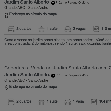
Jardim Santo Alberto
-
Próximo Parque Oratório
Grande ABC - Santo André
Endereço no círculo do mapa
2 quartos
1 suíte
2 vagas
110 m
Casa à venda no jardim santo alberto, em santo andré: 150m² de 
área construída: 2 dormitórios, sendo 1 suíte; sala; cozinha; banhei
Cobertura à Venda no Jardim Santo Alberto com 2
Jardim Santo Alberto
-
Próximo Parque Oratório
Grande ABC - Santo André
Endereço no círculo do mapa
2 quartos
1 suíte
1 vaga
104 m²