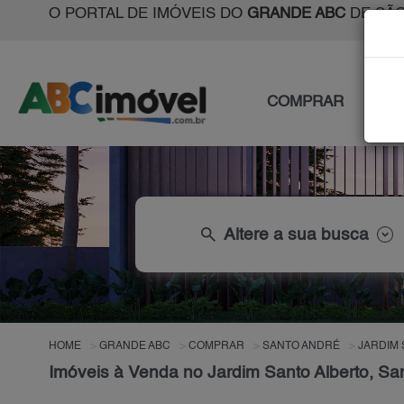
O PORTAL DE IMÓVEIS DO
GRANDE ABC
DE SÃO
COMPRAR
ALU
search
Altere a sua busca
HOME
GRANDE ABC
COMPRAR
SANTO ANDRÉ
JARDIM
Imóveis à Venda no Jardim Santo Alberto, Sa