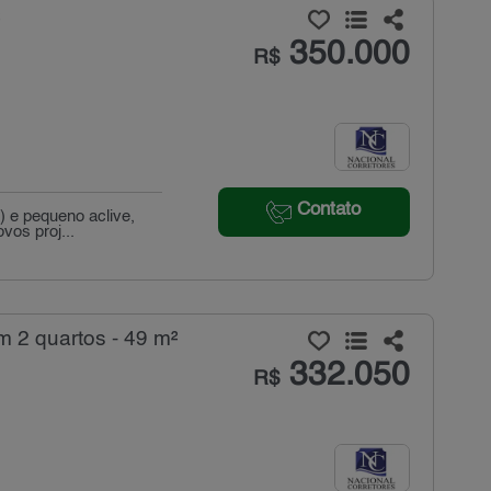
²
350.000
R$
Contato
) e pequeno aclive,
vos proj...
 2 quartos - 49 m²
332.050
R$