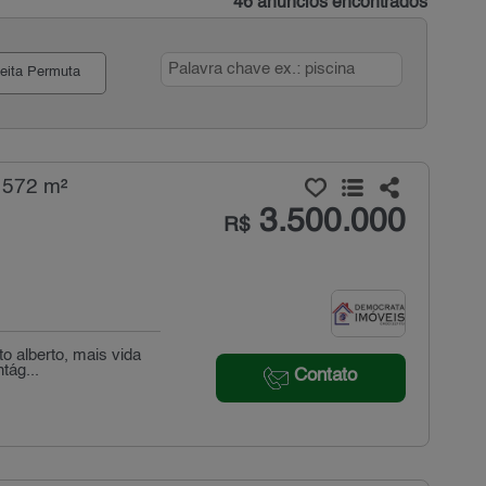
46 anúncios encontrados
eita Permuta
 572 m²
3.500.000
R$
o alberto, mais vida
tág...
Contato