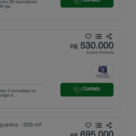
Contato
 com 02 dormitórios
e ga...
²
530.000
R$
Aceita Permuta
Contato
 com 3 moradias no
vaga d...
uartos - 300 m²
695.000
R$