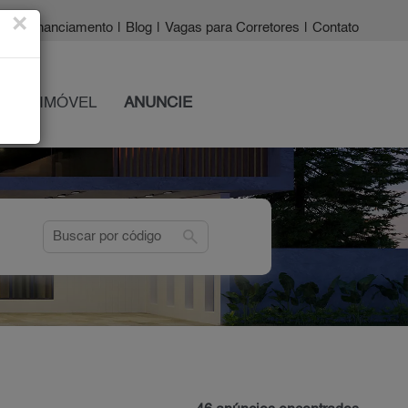
×
a?
|
Financiamento
|
Blog
|
Vagas para Corretores
|
Contato
 SEU IMÓVEL
ANUNCIE
search