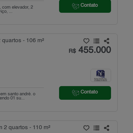
Contato
, com elevador, 2
ço, ...
 quartos - 106 m²
455.000
R$
Contato
 em santo andré. o
endo 01 su...
 2 quartos - 110 m²