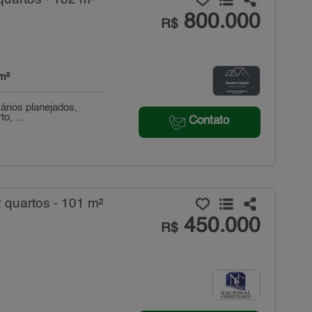
800.000
R$
m²
ários planejados,
o, ...
Contato
 quartos - 101 m²
450.000
R$