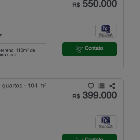
550.000
R$
²
Contato
terreno, 110m² de
ro soci...
 quartos - 104 m²
399.000
R$