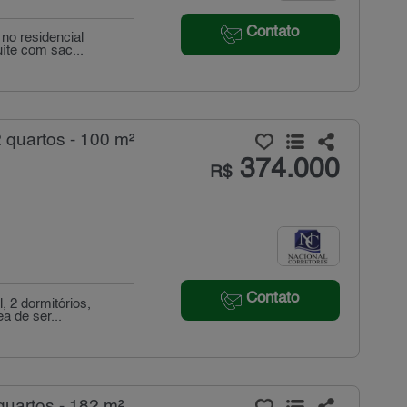
Contato
no residencial
íte com sac...
 quartos - 100 m²
374.000
R$
Contato
, 2 dormitórios,
a de ser...
uartos - 182 m²