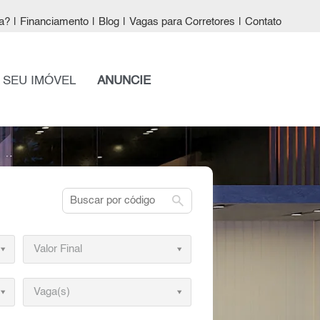
a?
|
Financiamento
|
Blog
|
Vagas para Corretores
|
Contato
 SEU IMÓVEL
ANUNCIE
search
Valor Final
Vaga(s)