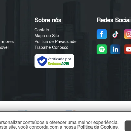
Sobre nós
Redes Sociai
Contato
Mapa do Site
rretores
Política de Privacidade
móvel
Trabalhe Conosco
Verificada por
ersonalizar conteúdos e oferecer uma melhor experiência.
ste site, você concorda com a nossa
Política de Cookies
.