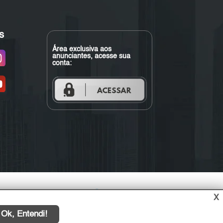
s
Área exclusiva aos
anunciantes, acesse sua
conta:
X
Ok, Entendi!