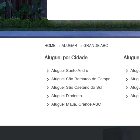
HOME
ALUGAR
GRANDE ABC
Aluguel por Cidade
Aluguel
keyboard_arrow_right
keyboard_arrow_right
Aluguel Santo André
Alug
keyboard_arrow_right
keyboard_arrow_right
Aluguel São Bernardo do Campo
Alug
keyboard_arrow_right
keyboard_arrow_right
Aluguel São Caetano do Sul
Alug
keyboard_arrow_right
keyboard_arrow_right
Aluguel Diadema
Alug
keyboard_arrow_right
Aluguel Mauá, Grande ABC