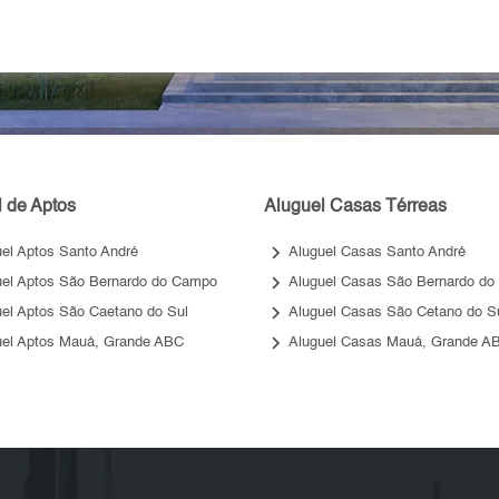
 de Aptos
Aluguel Casas Térreas
keyboard_arrow_right
uel Aptos Santo André
Aluguel Casas Santo André
keyboard_arrow_right
uel Aptos São Bernardo do Campo
Aluguel Casas São Bernardo do
keyboard_arrow_right
uel Aptos São Caetano do Sul
Aluguel Casas São Cetano do S
keyboard_arrow_right
uel Aptos Mauá, Grande ABC
Aluguel Casas Mauá, Grande A