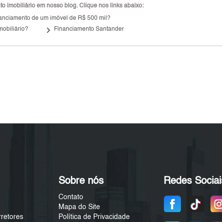
 imobiliário em nosso blog. Clique nos links abaixo:
inanciamento de um imóvel de R$ 500 mil?
keyboard_arrow_right
mobiliário?
Financiamento Santander
Sobre nós
Redes Sociai
Contato
Mapa do Site
rretores
Política de Privacidade