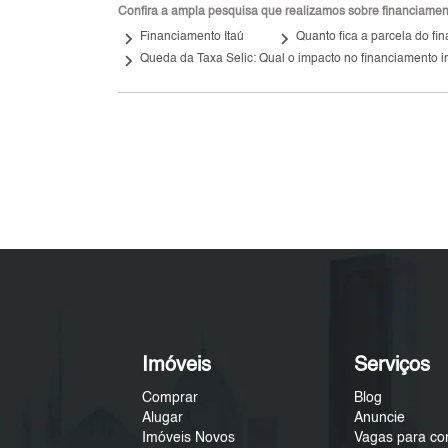
Confira a ampla pesquisa que realizamos sobre financiamento
keyboard_arrow_right
keyboard_arrow_right
Financiamento Itaú
Quanto fica a parcela do f
keyboard_arrow_right
Queda da Taxa Selic: Qual o impacto no financiamento i
Imóveis
Serviços
Comprar
Blog
Alugar
Anuncie
Imóveis Novos
Vagas para co