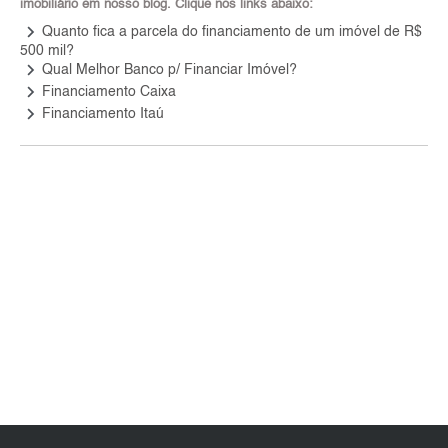
imobiliário em nosso blog. Clique nos links abaixo:
keyboard_arrow_right
Quanto fica a parcela do financiamento de um imóvel de R$
500 mil?
keyboard_arrow_right
Qual Melhor Banco p/ Financiar Imóvel?
keyboard_arrow_right
Financiamento Caixa
keyboard_arrow_right
Financiamento Itaú