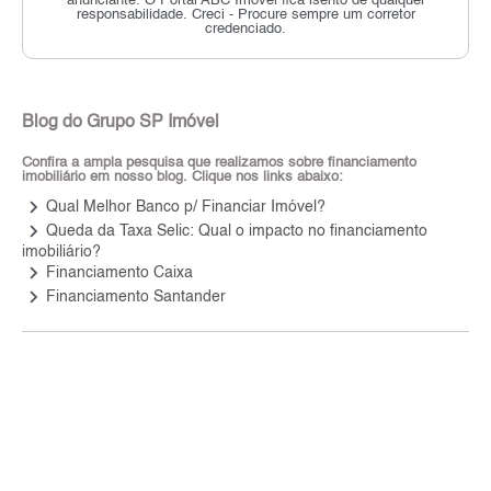
anunciante.
O Portal ABC Imóvel fica isento de qualquer
responsabilidade.
Creci - Procure sempre um corretor
credenciado.
Blog do Grupo SP Imóvel
Confira a ampla pesquisa que realizamos sobre financiamento
imobiliário em nosso blog. Clique nos links abaixo:
keyboard_arrow_right
Qual Melhor Banco p/ Financiar Imóvel?
keyboard_arrow_right
Queda da Taxa Selic: Qual o impacto no financiamento
imobiliário?
keyboard_arrow_right
Financiamento Caixa
keyboard_arrow_right
Financiamento Santander