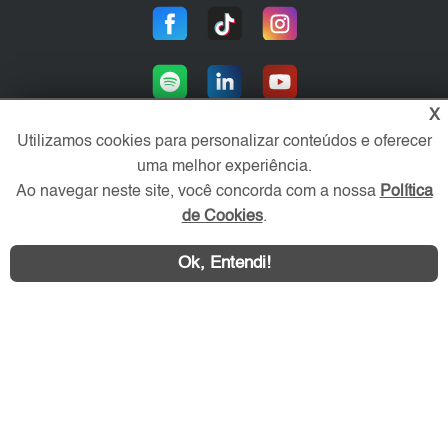
X
Utilizamos cookies para personalizar conteúdos e oferecer
uma melhor experiência.
Área exclusiva aos anunciantes,
Ao navegar neste site, você concorda com a nossa
Política
acesse sua conta:
de Cookies
.
Ok, Entendi!
WhatsApp
Contatar
ABC Imóvel © 2026 - Todos os direitos reservados