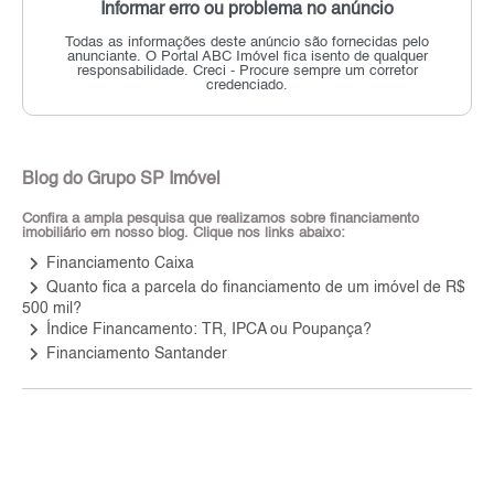
Informar erro ou problema no anúncio
Todas as informações deste anúncio são fornecidas pelo
anunciante.
O Portal ABC Imóvel fica isento de qualquer
responsabilidade.
Creci - Procure sempre um corretor
credenciado.
Blog do Grupo SP Imóvel
Confira a ampla pesquisa que realizamos sobre financiamento
imobiliário em nosso blog. Clique nos links abaixo:
keyboard_arrow_right
Financiamento Caixa
keyboard_arrow_right
Quanto fica a parcela do financiamento de um imóvel de R$
500 mil?
keyboard_arrow_right
Índice Financamento: TR, IPCA ou Poupança?
keyboard_arrow_right
Financiamento Santander