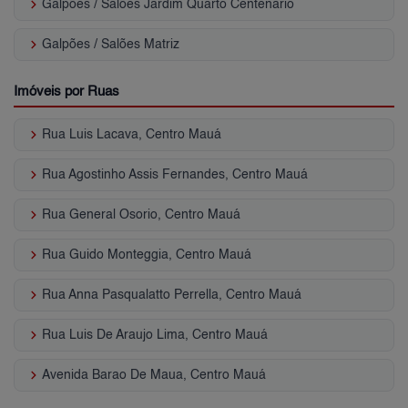
keyboard_arrow_right
Galpões / Salões Jardim Quarto Centenário
keyboard_arrow_right
Galpões / Salões Matriz
Imóveis por Ruas
keyboard_arrow_right
Rua Luis Lacava, Centro Mauá
keyboard_arrow_right
Rua Agostinho Assis Fernandes, Centro Mauá
keyboard_arrow_right
Rua General Osorio, Centro Mauá
keyboard_arrow_right
Rua Guido Monteggia, Centro Mauá
keyboard_arrow_right
Rua Anna Pasqualatto Perrella, Centro Mauá
keyboard_arrow_right
Rua Luis De Araujo Lima, Centro Mauá
keyboard_arrow_right
Avenida Barao De Maua, Centro Mauá