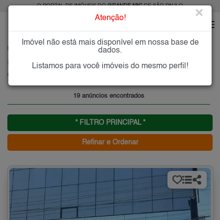
O PORTAL DE IMÓVEIS DO
GRANDE ABC
DE SÃO PAULO
×
Atenção!
Imóvel não está mais disponível em nossa base de
HOME
GRANDE ABC
ALUGAR
MAUÁ
CENTRO MAUÁ
dados.
Imóveis para Alugar no Centro Mauá, Mauá, SP
Listamos para você imóveis do mesmo perfil!
Centro - Mauá, Grande ABC
19 anúncios encontrados
* FILTRO PRINCIPAL *
Refinar e Ordenar