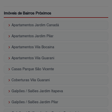
Imóveis de Bairros Próximos
keyboard_arrow_right
Apartamentos Jardim Canadá
keyboard_arrow_right
Apartamentos Jardim Pilar
keyboard_arrow_right
Apartamentos Vila Bocaina
keyboard_arrow_right
Apartamentos Vila Guarani
keyboard_arrow_right
Casas Parque São Vicente
keyboard_arrow_right
Coberturas Vila Guarani
keyboard_arrow_right
Galpões / Salões Jardim Itapeva
keyboard_arrow_right
Galpões / Salões Jardim Pilar