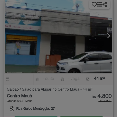
-
- suíte
- vaga
44 m²
Galpão / Salão para Alugar no Centro Mauá - 44 m²
4.800
Centro Mauá
R$
Grande ABC - Mauá
R$ 5.900
Rua Guido Monteggia, 27