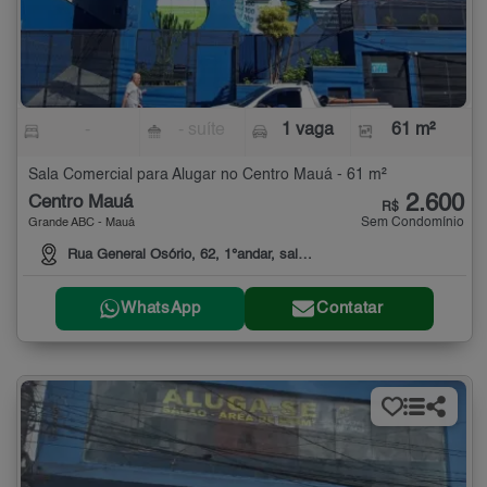
-
- suíte
1 vaga
61 m²
Sala Comercial para Alugar no Centro Mauá - 61 m²
2.600
Centro Mauá
R$
Sem Condomínio
Grande ABC - Mauá
Rua General Osório, 62, 1°andar, sala 12
WhatsApp
Contatar