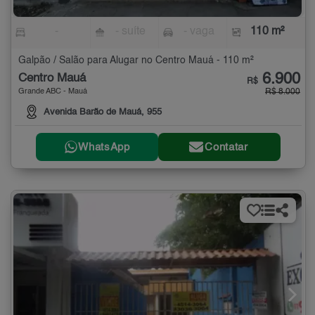
-
- suíte
- vaga
110 m²
Galpão / Salão para Alugar no Centro Mauá - 110 m²
6.900
Centro Mauá
R$
Grande ABC - Mauá
R$ 8.000
Avenida Barão de Mauá, 955
WhatsApp
Contatar