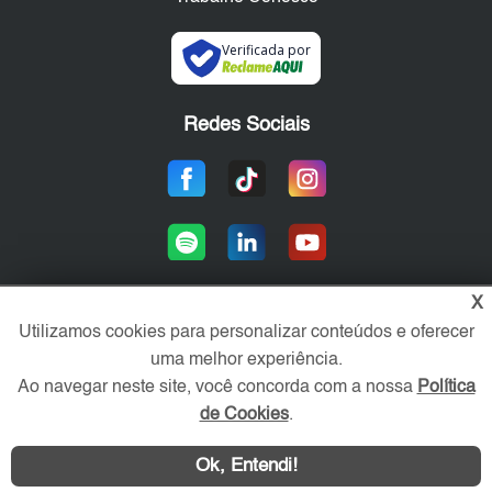
Verificada por
Redes Sociais
X
Utilizamos cookies para personalizar conteúdos e oferecer
Área exclusiva aos anunciantes,
uma melhor experiência.
acesse sua conta:
Ao navegar neste site, você concorda com a nossa
Política
de Cookies
.
Ok, Entendi!
WhatsApp
Contatar