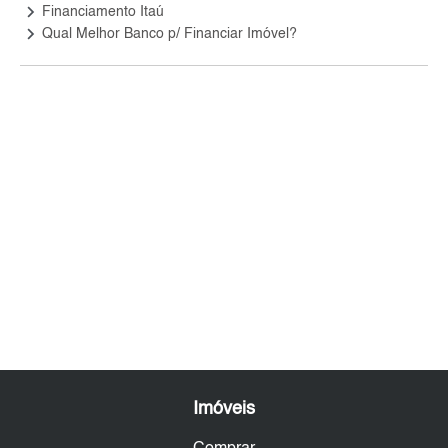
keyboard_arrow_right
Financiamento Itaú
keyboard_arrow_right
Qual Melhor Banco p/ Financiar Imóvel?
Imóveis