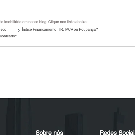
 imobiliário em nosso blog. Clique nos links abaixo:
keyboard_arrow_right
esco
Índice Financamento: TR, IPCA ou Poupança?
mobiliário?
Sobre nós
Redes Sociai