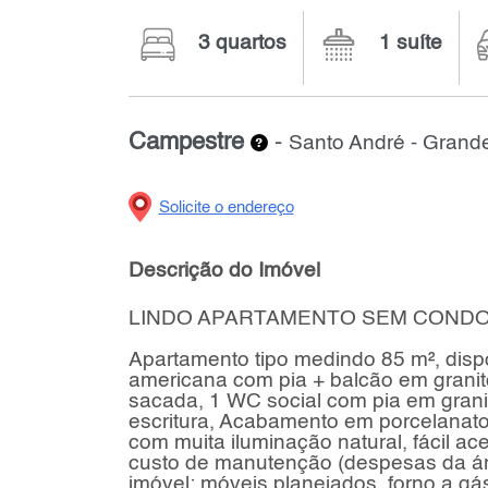
3 quartos
1 suíte
Campestre
-
Santo André - Gran
Solicite o endereço
Descrição do Imóvel
LINDO APARTAMENTO SEM CONDO
Apartamento tipo medindo 85 m², disp
americana com pia + balcão em granito
sacada, 1 WC social com pia em granit
escritura, Acabamento em porcelanato
com muita iluminação natural, fácil ac
custo de manutenção (despesas da ár
imóvel: móveis planejados, forno a gás