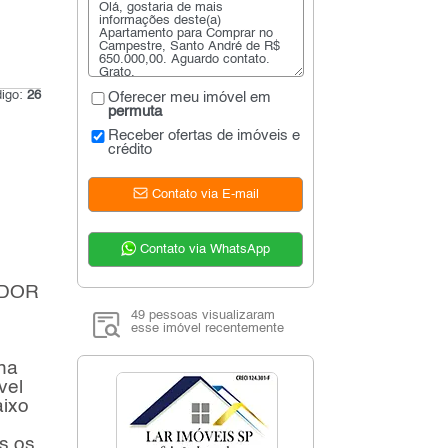
digo:
26
Oferecer meu imóvel em
permuta
Receber ofertas de imóveis e
crédito
Contato via E-mail
Contato via WhatsApp
ADOR
49 pessoas visualizaram
esse imóvel recentemente
na
vel
aixo
s os