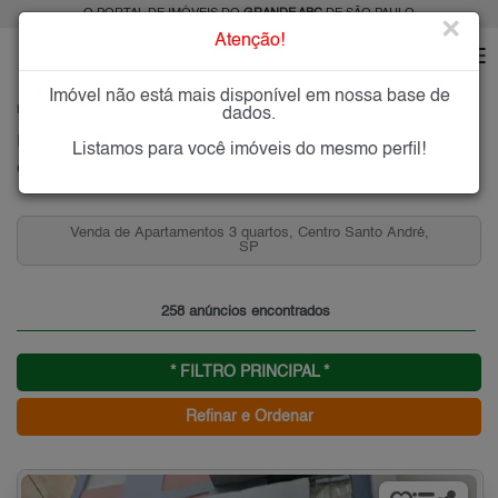
O PORTAL DE IMÓVEIS DO
GRANDE ABC
DE SÃO PAULO
×
Atenção!
Imóvel não está mais disponível em nossa base de
HOME
GRANDE ABC
COMPRAR
SANTO ANDRÉ
CENTRO SANTO ANDRÉ
dados.
Imóveis à Venda no Centro Santo André, Santo André
Listamos para você imóveis do mesmo perfil!
Centro - Santo André, Grande ABC
Venda de Apartamentos 3 quartos, Centro Santo André,
SP
258 anúncios encontrados
* FILTRO PRINCIPAL *
Refinar e Ordenar