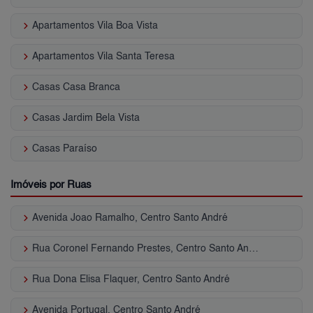
keyboard_arrow_right
Apartamentos Vila Boa Vista
keyboard_arrow_right
Apartamentos Vila Santa Teresa
keyboard_arrow_right
Casas Casa Branca
keyboard_arrow_right
Casas Jardim Bela Vista
keyboard_arrow_right
Casas Paraíso
Imóveis por Ruas
keyboard_arrow_right
Avenida Joao Ramalho, Centro Santo André
keyboard_arrow_right
Rua Coronel Fernando Prestes, Centro Santo André
keyboard_arrow_right
Rua Dona Elisa Flaquer, Centro Santo André
keyboard_arrow_right
Avenida Portugal, Centro Santo André