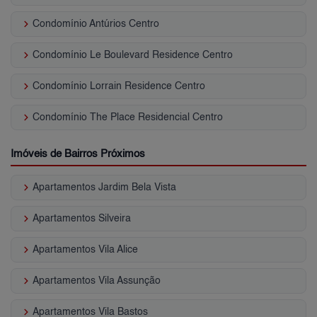
keyboard_arrow_right
Condomínio Antúrios Centro
keyboard_arrow_right
Condomínio Le Boulevard Residence Centro
keyboard_arrow_right
Condomínio Lorrain Residence Centro
keyboard_arrow_right
Condomínio The Place Residencial Centro
Imóveis de Bairros Próximos
keyboard_arrow_right
Apartamentos Jardim Bela Vista
keyboard_arrow_right
Apartamentos Silveira
keyboard_arrow_right
Apartamentos Vila Alice
keyboard_arrow_right
Apartamentos Vila Assunção
keyboard_arrow_right
Apartamentos Vila Bastos