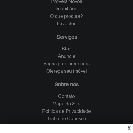
Imóveis Novos
Imobiliária
O que procura?
Favoritos
Serviços
Blog
Anuncie
Vagas para corretores
Ofereça seu imóvel
Sobre nós
Contato
Mapa do Site
Política de Privacidade
Trabalhe Conosco
X