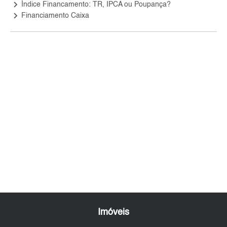
keyboard_arrow_right
Índice Financamento: TR, IPCA ou Poupança?
keyboard_arrow_right
Financiamento Caixa
Imóveis