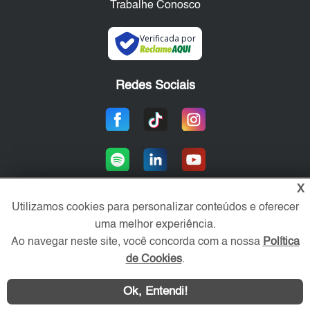
Trabalhe Conosco
Verificada por
Redes Sociais
X
Utilizamos cookies para personalizar conteúdos e oferecer
uma melhor experiência.
Área exclusiva aos anunciantes,
acesse sua conta:
Ao navegar neste site, você concorda com a nossa
Política
de Cookies
.
Ok, Entendi!
WhatsApp
Contatar