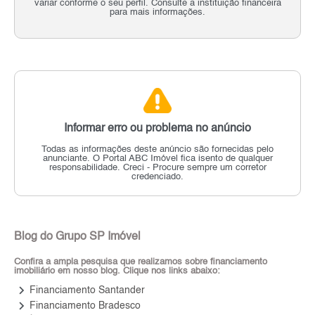
variar conforme o seu perfil. Consulte a instituição financeira
para mais informações.
Informar erro ou problema no anúncio
Todas as informações deste anúncio são fornecidas pelo
anunciante.
O Portal ABC Imóvel fica isento de qualquer
responsabilidade.
Creci - Procure sempre um corretor
credenciado.
Blog do Grupo SP Imóvel
Confira a ampla pesquisa que realizamos sobre financiamento
imobiliário em nosso blog. Clique nos links abaixo:
keyboard_arrow_right
Financiamento Santander
keyboard_arrow_right
Financiamento Bradesco