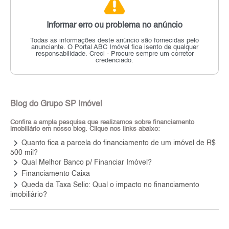
Informar erro ou problema no anúncio
Todas as informações deste anúncio são fornecidas pelo
anunciante.
O Portal ABC Imóvel fica isento de qualquer
responsabilidade.
Creci - Procure sempre um corretor
credenciado.
Blog do Grupo SP Imóvel
Confira a ampla pesquisa que realizamos sobre financiamento
imobiliário em nosso blog. Clique nos links abaixo:
keyboard_arrow_right
Quanto fica a parcela do financiamento de um imóvel de R$
500 mil?
keyboard_arrow_right
Qual Melhor Banco p/ Financiar Imóvel?
keyboard_arrow_right
Financiamento Caixa
keyboard_arrow_right
Queda da Taxa Selic: Qual o impacto no financiamento
imobiliário?