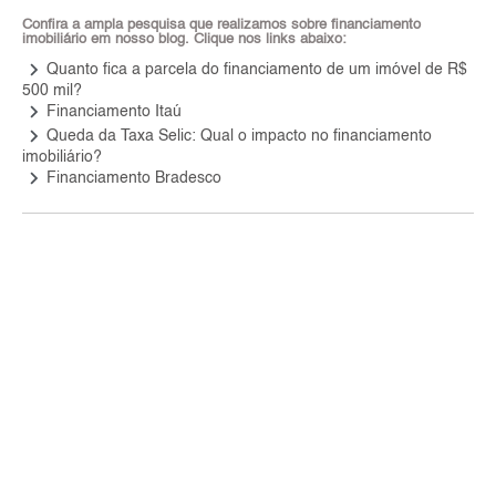
Confira a ampla pesquisa que realizamos sobre financiamento
imobiliário em nosso blog. Clique nos links abaixo:
keyboard_arrow_right
Quanto fica a parcela do financiamento de um imóvel de R$
500 mil?
keyboard_arrow_right
Financiamento Itaú
keyboard_arrow_right
Queda da Taxa Selic: Qual o impacto no financiamento
imobiliário?
keyboard_arrow_right
Financiamento Bradesco