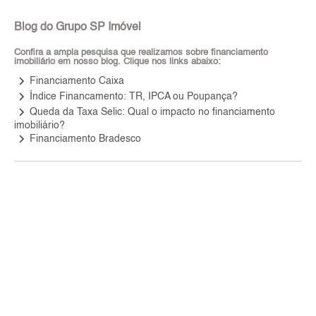
Blog do Grupo SP Imóvel
Confira a ampla pesquisa que realizamos sobre financiamento
imobiliário em nosso blog. Clique nos links abaixo:
keyboard_arrow_right
Financiamento Caixa
keyboard_arrow_right
Índice Financamento: TR, IPCA ou Poupança?
keyboard_arrow_right
Queda da Taxa Selic: Qual o impacto no financiamento
imobiliário?
keyboard_arrow_right
Financiamento Bradesco