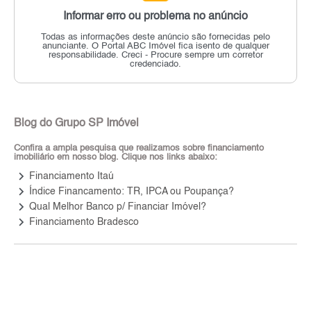
Informar erro ou problema no anúncio
Todas as informações deste anúncio são fornecidas pelo
anunciante.
O Portal ABC Imóvel fica isento de qualquer
responsabilidade.
Creci - Procure sempre um corretor
credenciado.
Blog do Grupo SP Imóvel
Confira a ampla pesquisa que realizamos sobre financiamento
imobiliário em nosso blog. Clique nos links abaixo:
keyboard_arrow_right
Financiamento Itaú
keyboard_arrow_right
Índice Financamento: TR, IPCA ou Poupança?
keyboard_arrow_right
Qual Melhor Banco p/ Financiar Imóvel?
keyboard_arrow_right
Financiamento Bradesco