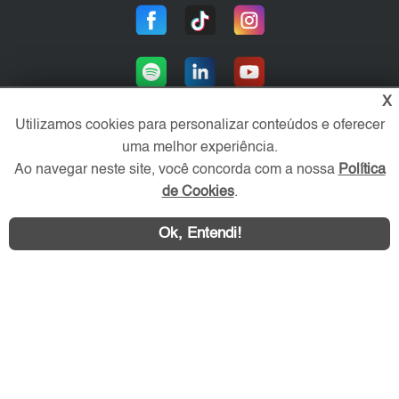
X
Utilizamos cookies para personalizar conteúdos e oferecer
uma melhor experiência.
Área exclusiva aos anunciantes,
Ao navegar neste site, você concorda com a nossa
Política
acesse sua conta:
de Cookies
.
Ok, Entendi!
WhatsApp
Contatar
ABC Imóvel © 2026 - Todos os direitos reservados