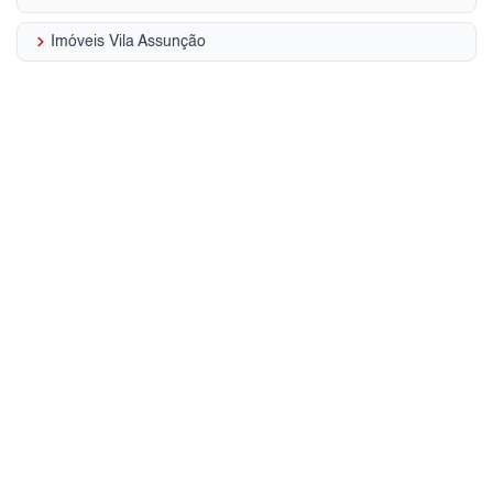
keyboard_arrow_right
Imóveis Vila Assunção