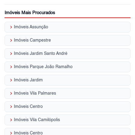
Imóveis Mais Procurados
keyboard_arrow_right
Imóveis Assunção
keyboard_arrow_right
Imóveis Campestre
keyboard_arrow_right
Imóveis Jardim Santo André
keyboard_arrow_right
Imóveis Parque João Ramalho
keyboard_arrow_right
Imóveis Jardim
keyboard_arrow_right
Imóveis Vila Palmares
keyboard_arrow_right
Imóveis Centro
keyboard_arrow_right
Imóveis Vila Camilópolis
keyboard_arrow_right
Imóveis Centro