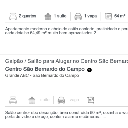
2 quartos
1 suíte
1 vaga
64 m²
Apartamento moderno e cheio de estilo conforto, praticidade e p
cada detalhe 64,49 m² muito bem aproveitados 2...
Galpão / Salão para Alugar no Centro São Berna
Centro São Bernardo do Campo
-
Grande ABC - São Bernardo do Campo
-
- suíte
- vaga
-
Salão centro- sbc descrição: área construída 50 m², cozinha e wc, 
porta de vidro e de aço, contém alarme e câmeras.. ...