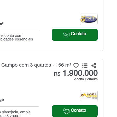
m²
Contato
vel conta com
cidades essenciais
 Campo com 3 quartos - 156 m²
1.900.000
R$
Aceita Permuta
m²
Contato
a planejada, ampla
o e 3 vaga...