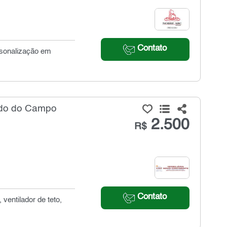
Contato
ersonalização em
rdo do Campo
2.500
R$
Contato
ventilador de teto,