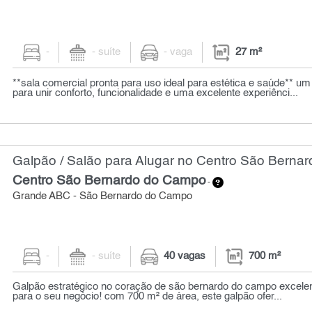
-
- suíte
- vaga
27 m²
**sala comercial pronta para uso ideal para estética e saúde** u
para unir conforto, funcionalidade e uma excelente experiênci...
Galpão / Salão para Alugar no Centro São Berna
Centro São Bernardo do Campo
-
Grande ABC - São Bernardo do Campo
-
- suíte
40 vagas
700 m²
Galpão estratégico no coração de são bernardo do campo excele
para o seu negócio! com 700 m² de área, este galpão ofer...