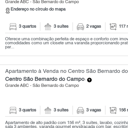
Grande ABC - São Bernardo do Campo
Endereço no círculo do mapa
3 quartos
3 suítes
2 vagas
117 
Oferece uma combinação perfeita de espaço e conforto com imo
comodidades como um closete uma varanda proporcionando prati
par...
Apartamento à Venda no Centro São Bernardo do
Centro São Bernardo do Campo
-
Grande ABC - São Bernardo do Campo
3 quartos
3 suítes
3 vagas
156 
Apartamento de alto padrão com 156 m², 3 suítes, lavabo, cozinh
sala 3 ambientes, varanda gourmet envidraçada com bar, escritóri