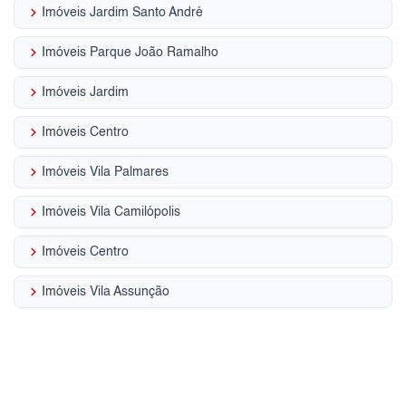
keyboard_arrow_right
Imóveis Jardim Santo André
keyboard_arrow_right
Imóveis Parque João Ramalho
keyboard_arrow_right
Imóveis Jardim
keyboard_arrow_right
Imóveis Centro
keyboard_arrow_right
Imóveis Vila Palmares
keyboard_arrow_right
Imóveis Vila Camilópolis
keyboard_arrow_right
Imóveis Centro
keyboard_arrow_right
Imóveis Vila Assunção