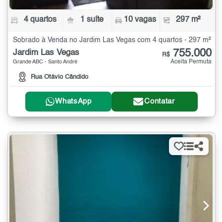
4 quartos
1 suíte
10 vagas
297 m²
Sobrado à Venda no Jardim Las Vegas com 4 quartos - 297 m²
755.000
Jardim Las Vegas
R$
Aceita Permuta
Grande ABC - Santo André
Rua Otávio Cândido
WhatsApp
Contatar