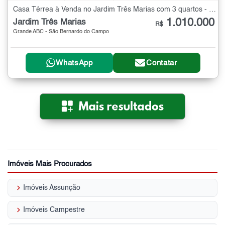
Casa Térrea à Venda no Jardim Três Marias com 3 quartos - 184 m²
1.010.000
Jardim Três Marias
R$
Grande ABC - São Bernardo do Campo
WhatsApp
Contatar
Imóveis Mais Procurados
keyboard_arrow_right
Imóveis Assunção
keyboard_arrow_right
Imóveis Campestre