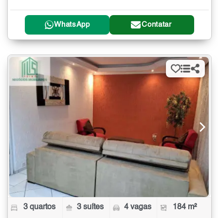
WhatsApp
Contatar
3 quartos
3 suítes
4 vagas
184 m²