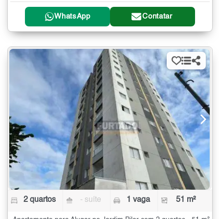
WhatsApp
Contatar
2 quartos
- suíte
1 vaga
51 m²