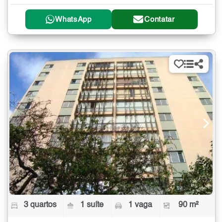
WhatsApp
Contatar
3 quartos
1 suíte
1 vaga
90 m²