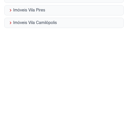
keyboard_arrow_right
Imóveis Vila Pires
keyboard_arrow_right
Imóveis Vila Camilópolis