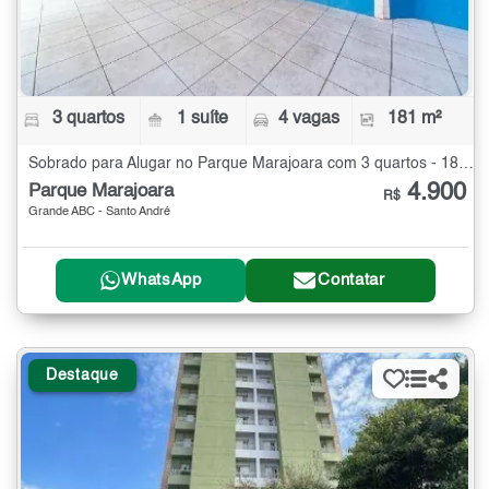
3 quartos
1 suíte
4 vagas
181 m²
Sobrado para Alugar no Parque Marajoara com 3 quartos - 181 m²
4.900
Parque Marajoara
R$
Grande ABC - Santo André
WhatsApp
Contatar
Destaque