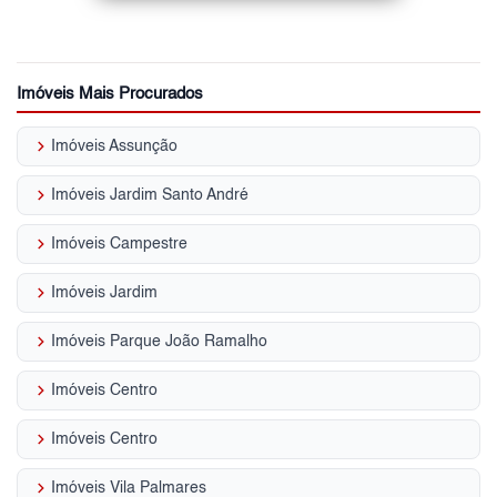
Imóveis Mais Procurados
keyboard_arrow_right
Imóveis Assunção
keyboard_arrow_right
Imóveis Jardim Santo André
keyboard_arrow_right
Imóveis Campestre
keyboard_arrow_right
Imóveis Jardim
keyboard_arrow_right
Imóveis Parque João Ramalho
keyboard_arrow_right
Imóveis Centro
keyboard_arrow_right
Imóveis Centro
keyboard_arrow_right
Imóveis Vila Palmares