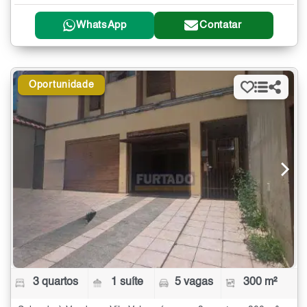
WhatsApp
Contatar
Oportunidade
3 quartos
1 suíte
5 vagas
300 m²