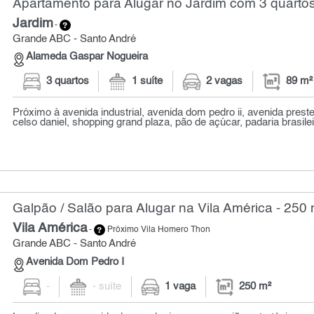
Apartamento para Alugar no Jardim com 3 quartos
Jardim
-
Grande ABC - Santo André
Alameda Gaspar Nogueira
3 quartos
1 suíte
2 vagas
89 m²
Próximo à avenida industrial, avenida dom pedro ii, avenida prest
celso daniel, shopping grand plaza, pão de açúcar, padaria brasileir
Galpão / Salão para Alugar na Vila América - 250 
Vila América
-
Próximo Vila Homero Thon
Grande ABC - Santo André
Avenida Dom Pedro I
-
- suíte
1 vaga
250 m²