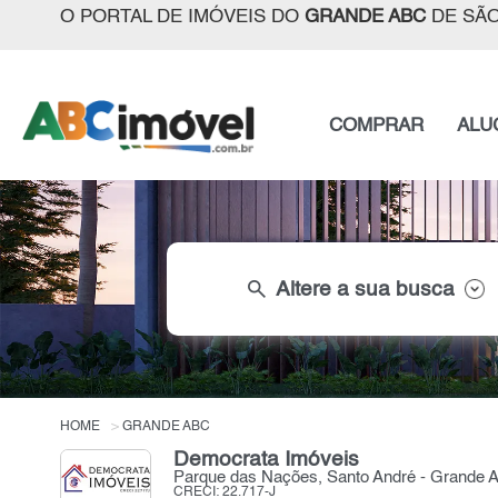
O PORTAL DE IMÓVEIS DO
GRANDE ABC
DE SÃO
COMPRAR
ALU
search
Altere a sua busca
HOME
GRANDE ABC
Democrata Imóveis
Parque das Nações, Santo André - Grande
CRECI: 22.717-J