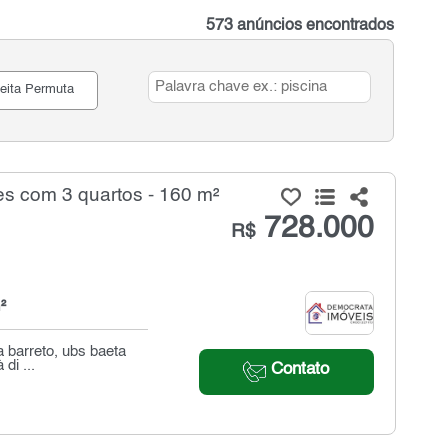
573 anúncios encontrados
eita Permuta
s com 3 quartos - 160 m²
728.000
R$
²
a barreto, ubs baeta
di ...
Contato