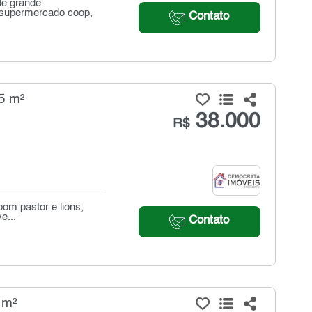
de grande
 supermercado coop,
Contato
5 m²
38.000
R$
om pastor e lions,
e...
Contato
 m²