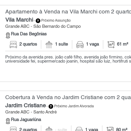
Apartamento à Venda na Vila Marchi com 2 quarto
Vila Marchi
-
Próximo Assunção
Grande ABC - São Bernardo do Campo
Rua Das Begônias
2 quartos
1 suíte
1 vaga
61 m²
Próximo da avenida pres. joão café filho, avenida joão firmino, co
universidade fei, supermercado joanin, hospital são luiz, hortifruti s
Cobertura à Venda no Jardim Cristiane com 2 quar
Jardim Cristiane
-
Próximo Jardim Alvorada
Grande ABC - Santo André
Rua Jaguariúna
2 quartos
- suíte
1 vaga
80 m²