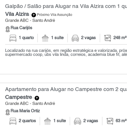
Galpão / Salão para Alugar na Vila Alzira com 1 q
Vila Alzira
-
Próximo Vila Assunção
Grande ABC - Santo André
Rua Carijós
1 quarto
1 suíte
2 vagas
248 m²
Localizado na rua carijós, em região estratégica e valorizada, pró
supermercado coop, ubs vila linda, correios, academia blue fit, al
Apartamento para Alugar no Campestre com 2 qua
Campestre
-
Grande ABC - Santo André
Rua Maria Ortiz
2 quartos
1 suíte
2 vagas
63 m²