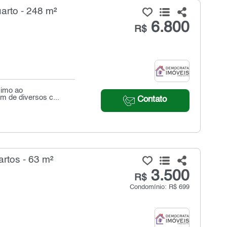
uarto - 248 m²
6.800
R$
ximo ao
ém de diversos c...
Contato
rtos - 63 m²
3.500
R$
Condomínio: R$ 699