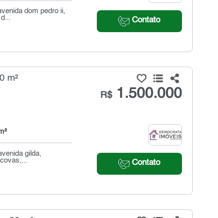
venida dom pedro ii,
d...
Contato
00 m²
1.500.000
R$
m²
avenida gilda,
covas,...
Contato