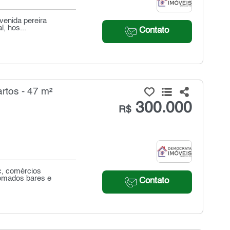
avenida pereira
, hos...
Contato
rtos - 47 m²
300.000
R$
c, comércios
nomados bares e
Contato