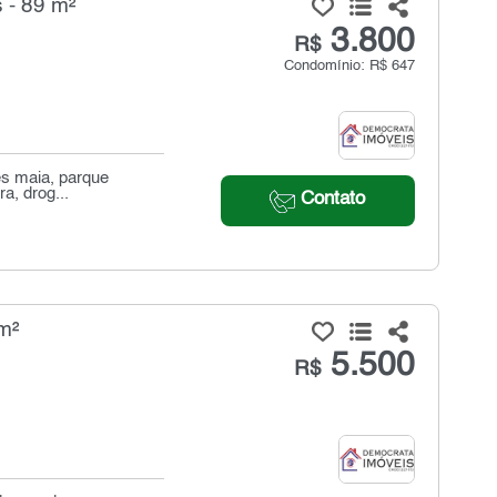
 - 89 m²
3.800
R$
Condomínio: R$ 647
es maia, parque
a, drog...
Contato
m²
5.500
R$