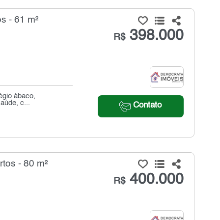
s - 61 m²
398.000
R$
légio ábaco,
aúde, c...
Contato
tos - 80 m²
400.000
R$