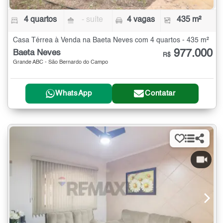
4 quartos
- suíte
4 vagas
435 m²
Casa Térrea à Venda na Baeta Neves com 4 quartos - 435 m²
977.000
Baeta Neves
R$
Grande ABC - São Bernardo do Campo
WhatsApp
Contatar