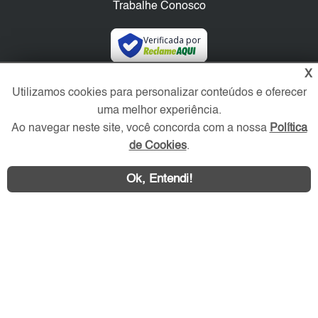
Trabalhe Conosco
Verificada por
X
Redes Sociais
Utilizamos cookies para personalizar conteúdos e oferecer
uma melhor experiência.
Ao navegar neste site, você concorda com a nossa
Política
de Cookies
.
Ok, Entendi!
Área exclusiva aos anunciantes,
acesse sua conta: