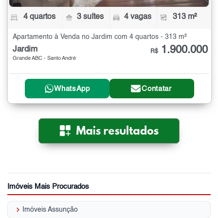
4 quartos
3 suítes
4 vagas
313 m²
Apartamento à Venda no Jardim com 4 quartos - 313 m²
1.900.000
Jardim
R$
Grande ABC - Santo André
WhatsApp
Contatar
Imóveis Mais Procurados
keyboard_arrow_right
Imóveis Assunção