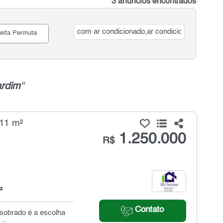
3 anúncios encontrados
eita Permuta
ardim
"
211 m²
1.250.000
R$
²
Contato
 sobrado é a escolha
...