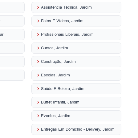
keyboard_arrow_right
Assistência Técnica, Jardim
keyboard_arrow_right
r
Fotos E Vídeos, Jardim
keyboard_arrow_right
ar
Profissionais Liberais, Jardim
keyboard_arrow_right
Cursos, Jardim
keyboard_arrow_right
Construção, Jardim
keyboard_arrow_right
Escolas, Jardim
keyboard_arrow_right
Saúde E Beleza, Jardim
keyboard_arrow_right
Buffet Infantil, Jardim
keyboard_arrow_right
Eventos, Jardim
keyboard_arrow_right
Entregas Em Domicílio - Delivery, Jardim