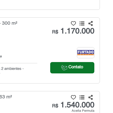
- 300 m²
1.170.000
R$
²
Contato
 2 ambientes -
.
163 m²
1.540.000
R$
Aceita Permuta