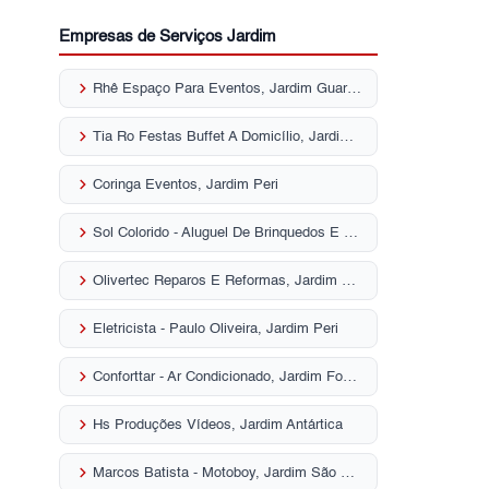
Empresas de Serviços Jardim
keyboard_arrow_right
Rhê Espaço Para Eventos, Jardim Guarani
keyboard_arrow_right
Tia Ro Festas Buffet A Domicílio, Jardim Brasil
keyboard_arrow_right
Coringa Eventos, Jardim Peri
keyboard_arrow_right
Sol Colorido - Aluguel De Brinquedos E Decoração, Jardim Tremembé
keyboard_arrow_right
Olivertec Reparos E Reformas, Jardim Paraíso
keyboard_arrow_right
Eletricista - Paulo Oliveira, Jardim Peri
keyboard_arrow_right
Conforttar - Ar Condicionado, Jardim Fontalis
keyboard_arrow_right
Hs Produções Vídeos, Jardim Antártica
keyboard_arrow_right
Marcos Batista - Motoboy, Jardim São Paulo