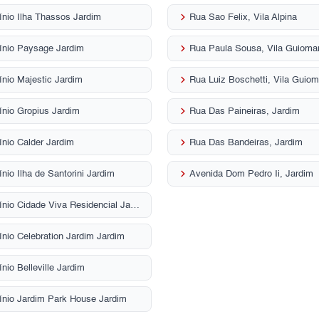
keyboard_arrow_right
nio Ilha Thassos Jardim
Rua Sao Felix, Vila Alpina
keyboard_arrow_right
nio Paysage Jardim
Rua Paula Sousa, Vila Guioma
keyboard_arrow_right
nio Majestic Jardim
Rua Luiz Boschetti, Vila Guiom
keyboard_arrow_right
nio Gropius Jardim
Rua Das Paineiras, Jardim
keyboard_arrow_right
nio Calder Jardim
Rua Das Bandeiras, Jardim
keyboard_arrow_right
io Ilha de Santorini Jardim
Avenida Dom Pedro Ii, Jardim
Condomínio Cidade Viva Residencial Jardim
nio Celebration Jardim Jardim
io Belleville Jardim
nio Jardim Park House Jardim