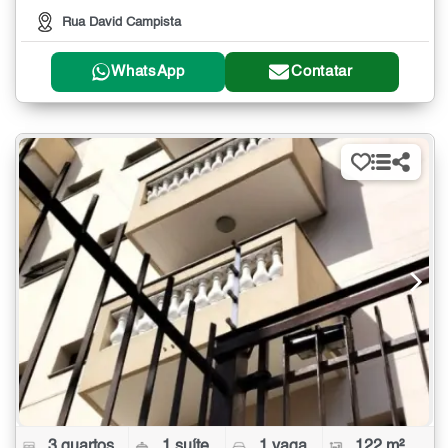
Rua David Campista
WhatsApp
Contatar
3 quartos
1 suíte
1 vaga
122 m²