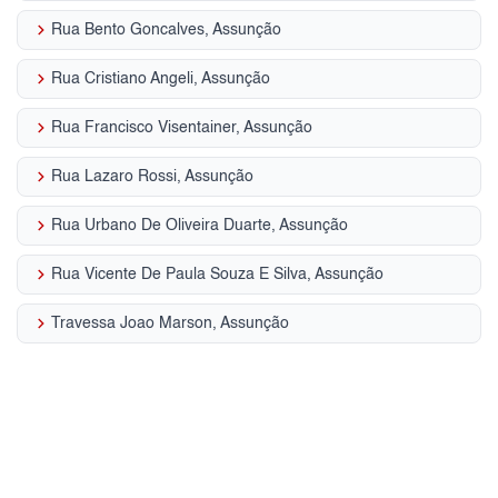
keyboard_arrow_right
Rua Bento Goncalves, Assunção
keyboard_arrow_right
Rua Cristiano Angeli, Assunção
keyboard_arrow_right
Rua Francisco Visentainer, Assunção
keyboard_arrow_right
Rua Lazaro Rossi, Assunção
keyboard_arrow_right
Rua Urbano De Oliveira Duarte, Assunção
keyboard_arrow_right
Rua Vicente De Paula Souza E Silva, Assunção
keyboard_arrow_right
Travessa Joao Marson, Assunção