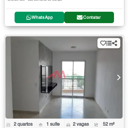
WhatsApp
Contatar
2 quartos
1 suíte
2 vagas
52 m²