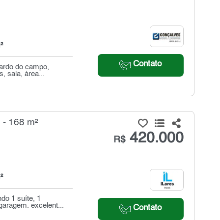
²
Contato
nardo do campo,
, sala, área...
 - 168 m²
420.000
R$
²
do 1 suíte, 1
aragem. excelent...
Contato