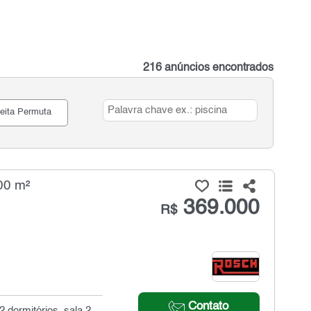
216 anúncios encontrados
eita Permuta
00 m²
369.000
R$
Contato
 dormitórios, sala 2