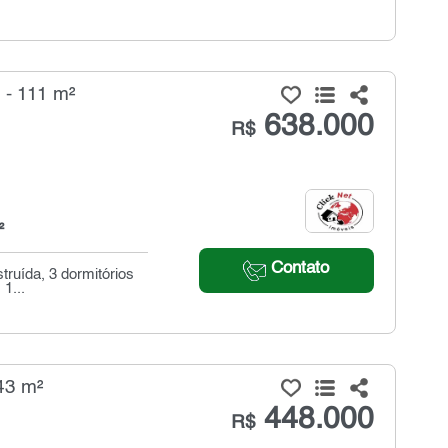
 - 111 m²
638.000
R$
²
Contato
truída, 3 dormitórios
1...
43 m²
448.000
R$