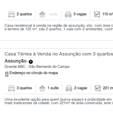
2 quartos
- suíte
3 vagas
115 m
Casa residencial à venda na região de assunção, sbc. com área 
e terreno de 125 m². são 2 quartos, 1 sala com 2 ambientes, cozi
Casa Térrea à Venda no Assunção com 3 quartos
Assunção
-
Grande ABC - São Bernardo do Campo
Endereço no círculo do mapa
3 quartos
1 suíte
2 vagas
221 m
Uma excelente opção para quem busca espaço e praticidade em
mais tradicionais da cidade. com 221m² de área construída, este i