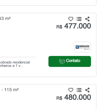
43 m²
477.000
R$
Contato
obrado residencial
heiros e 1 v...
 - 115 m²
480.000
R$