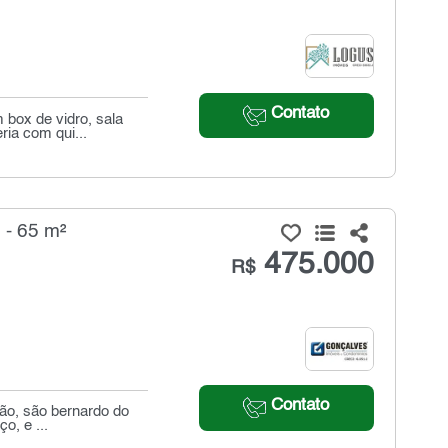
Contato
box de vidro, sala
ria com qui...
 - 65 m²
475.000
R$
Contato
ção, são bernardo do
o, e ...