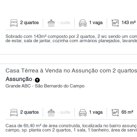
2 quartos
- suíte
1 vaga
143 m²
Sobrado com 143m² composto por 2 quartos, 2 wc sendo um com 
de estar, sala de jantar, cozinha com armários planejados, lavande
Casa Térrea à Venda no Assunção com 2 quartos
Assunção
-
Grande ABC - São Bernardo do Campo
2 quartos
- suíte
1 vaga
65 m²
Casa de 65,40 m² de área construída, localizada no bairro assun
campo, sp. planta com 2 quartos, 1 sala, 1 banheiro, área de serviç