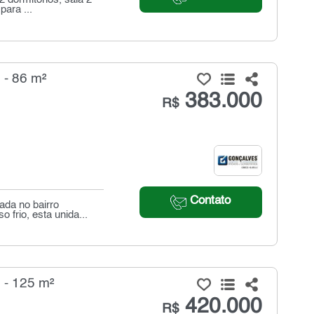
para ...
 - 86 m²
383.000
R$
Contato
ada no bairro
frio, esta unida...
 - 125 m²
420.000
R$