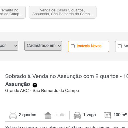
Permuta no
Venda de Casas 3 quartos,
do do Campo,
Assunção, São Bernardo do Campo,
SP
Imóveis Novos
Ac
Sobrado à Venda no Assunção com 2 quartos - 1
Assunção
-
Grande ABC - São Bernardo do Campo
2 quartos
- suíte
1 vaga
100 m²
Sobrado no bairro jerusalem em são bernardo do campo, contem 2