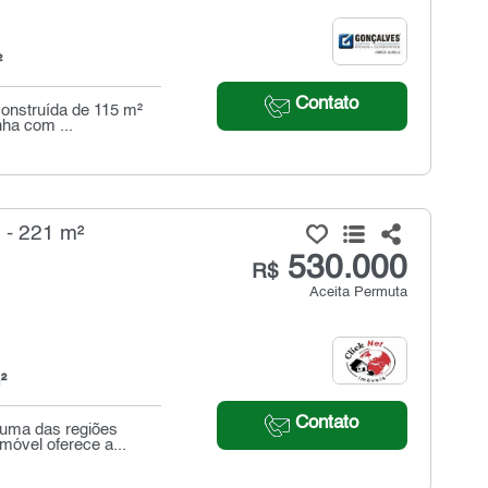
²
Contato
construída de 115 m²
nha com ...
 - 221 m²
530.000
R$
Aceita Permuta
²
Contato
 uma das regiões
móvel oferece a...