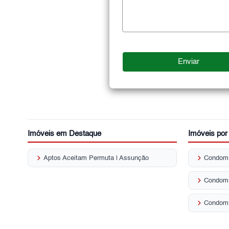
Imóveis em Destaque
Imóveis po
keyboard_arrow_right
keyboard_arrow_right
Aptos Aceitam Permuta | Assunção
Condomí
keyboard_arrow_right
Condomí
keyboard_arrow_right