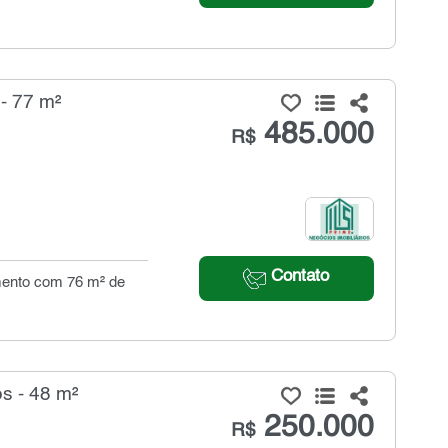
- 77 m²
485.000
R$
Contato
amento com 76 m² de
s - 48 m²
250.000
R$