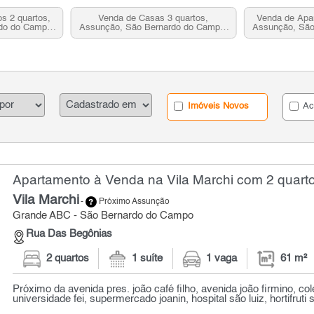
s 2 quartos,
Venda de Casas 3 quartos,
Venda de Apar
do do Campo,
Assunção, São Bernardo do Campo,
Assunção, São
SP
Imóveis Novos
Ac
Apartamento à Venda na Vila Marchi com 2 quarto
Vila Marchi
-
Próximo Assunção
Grande ABC - São Bernardo do Campo
Rua Das Begônias
2 quartos
1 suíte
1 vaga
61 m²
Próximo da avenida pres. joão café filho, avenida joão firmino, co
universidade fei, supermercado joanin, hospital são luiz, hortifruti s