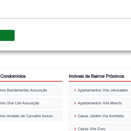
r Condomínios
Imóveis de Bairros Próximos
keyboard_arrow_right
nio Bandeirantes Assunção
Apartamentos Vila Jerusalém
keyboard_arrow_right
nio Star Life Assunção
Apartamentos Vila Marchi
keyboard_arrow_right
Condomínio Arnaldo de Carvalho Assunção
Casas Jardim Via Anchieta
keyboard_arrow_right
Casas Vila Euro