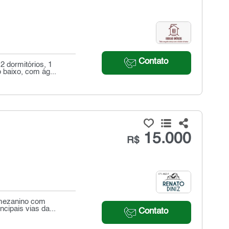
Contato
 dormitórios, 1
 baixo, com ág...
15.000
R$
, mezanino com
cipais vias da...
Contato