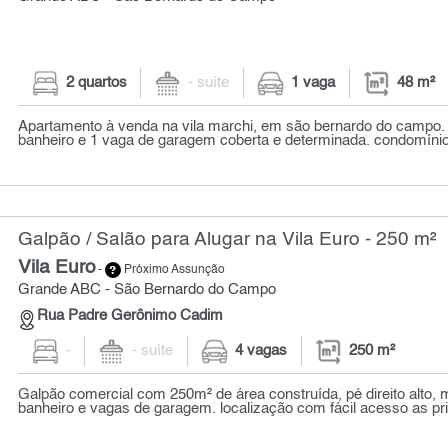
2 quartos
- suíte
1 vaga
48 m²
Apartamento à venda na vila marchi, em são bernardo do campo. 2
banheiro e 1 vaga de garagem coberta e determinada. condomínio
Galpão / Salão para Alugar na Vila Euro - 250 m²
Vila Euro
-
Próximo Assunção
Grande ABC - São Bernardo do Campo
Rua Padre Gerônimo Cadim
-
- suíte
4 vagas
250 m²
Galpão comercial com 250m² de área construída, pé direito alto
banheiro e vagas de garagem. localização com fácil acesso as prin