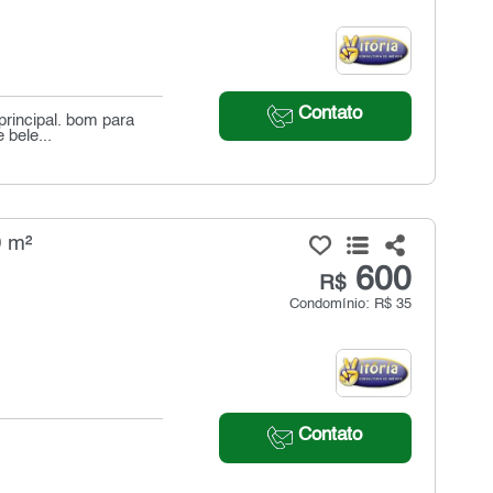
Contato
principal. bom para
 bele...
0 m²
600
R$
Condomínio: R$ 35
Contato