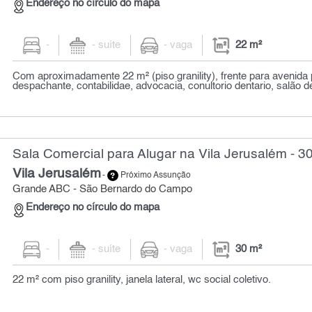
Endereço no círculo do mapa
-
- suíte
- vaga
22 m²
Com aproximadamente 22 m² (piso granility), frente para avenida 
despachante, contabilidae, advocacia, conultorio dentario, salão de
Sala Comercial para Alugar na Vila Jerusalém - 3
Vila Jerusalém
-
Próximo Assunção
Grande ABC - São Bernardo do Campo
Endereço no círculo do mapa
-
- suíte
- vaga
30 m²
22 m² com piso granility, janela lateral, wc social coletivo.