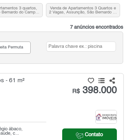
tamentos 3 quartos,
Venda de Apartamentos 3 Quartos e
 Bernardo do Campo,
2 Vagas, Assunção, São Bernardo do
SP
Campo, SP
7 anúncios encontrados
eita Permuta
s - 61 m²
398.000
R$
légio ábaco,
aúde, c...
Contato