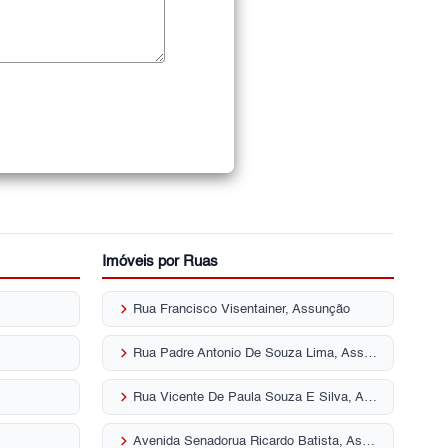
Imóveis por Ruas
keyboard_arrow_right
Rua Francisco Visentainer, Assunção
keyboard_arrow_right
Rua Padre Antonio De Souza Lima, Assunção
keyboard_arrow_right
Rua Vicente De Paula Souza E Silva, Assunção
keyboard_arrow_right
Avenida Senadorua Ricardo Batista, Assunção