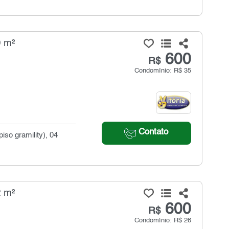
0 m²
600
R$
Condomínio: R$ 35
Contato
so gramility), 04
2 m²
600
R$
Condomínio: R$ 26