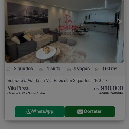
3 quartos
1 suíte
4 vagas
160 m²
Sobrado à Venda na Vila Pires com 3 quartos - 160 m²
910.000
Vila Pires
R$
Aceita Permuta
Grande ABC - Santo André
WhatsApp
Contatar