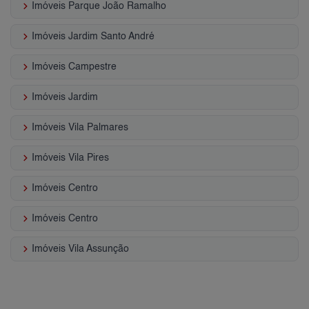
keyboard_arrow_right
Imóveis Parque João Ramalho
keyboard_arrow_right
Imóveis Jardim Santo André
keyboard_arrow_right
Imóveis Campestre
keyboard_arrow_right
Imóveis Jardim
keyboard_arrow_right
Imóveis Vila Palmares
keyboard_arrow_right
Imóveis Vila Pires
keyboard_arrow_right
Imóveis Centro
keyboard_arrow_right
Imóveis Centro
keyboard_arrow_right
Imóveis Vila Assunção