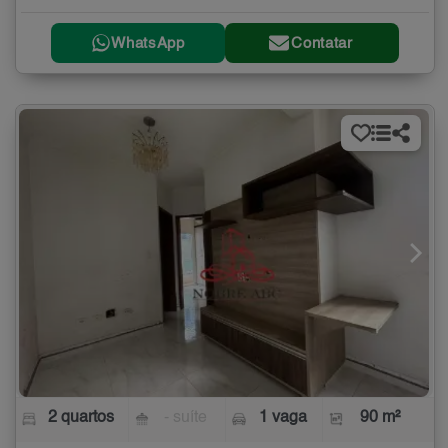
WhatsApp
Contatar
2 quartos
- suíte
1 vaga
90 m²