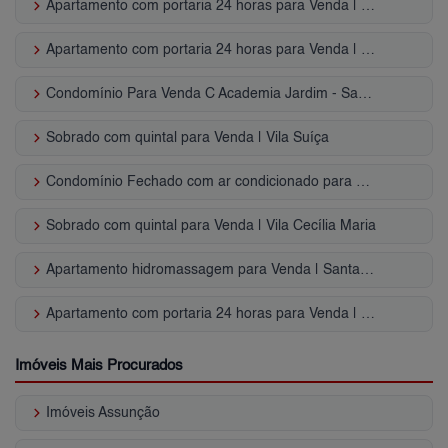
keyboard_arrow_right
Apartamento com portaria 24 horas para Venda | Vila Lusitânia
keyboard_arrow_right
Apartamento com portaria 24 horas para Venda | Jardim Olavo Bilac
keyboard_arrow_right
Condomínio Para Venda C Academia Jardim - Santo André, SP
keyboard_arrow_right
Sobrado com quintal para Venda | Vila Suíça
keyboard_arrow_right
Condomínio Fechado com ar condicionado para Venda | Vila Metalúrgica
keyboard_arrow_right
Sobrado com quintal para Venda | Vila Cecília Maria
keyboard_arrow_right
Apartamento hidromassagem para Venda | Santa Paula
keyboard_arrow_right
Apartamento com portaria 24 horas para Venda | Vila Alpina
Imóveis Mais Procurados
keyboard_arrow_right
Imóveis Assunção