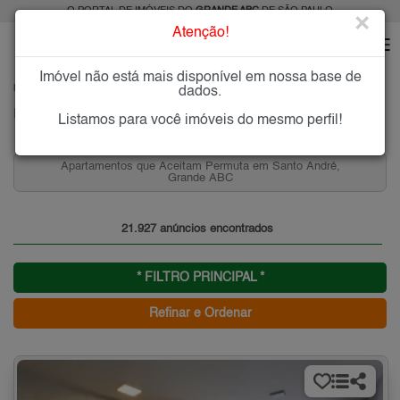
O PORTAL DE IMÓVEIS DO
GRANDE ABC
DE SÃO PAULO
×
Atenção!
Imóvel não está mais disponível em nossa base de
HOME
GRANDE ABC
dados.
Imóveis à Venda ou para Alugar no Grande ABC de São Paulo
Listamos para você imóveis do mesmo perfil!
Casas que Aceitam Permuta na Nova Petrópolis, São
Bernardo do Campo, SP
21.927 anúncios encontrados
* FILTRO PRINCIPAL *
Refinar e Ordenar