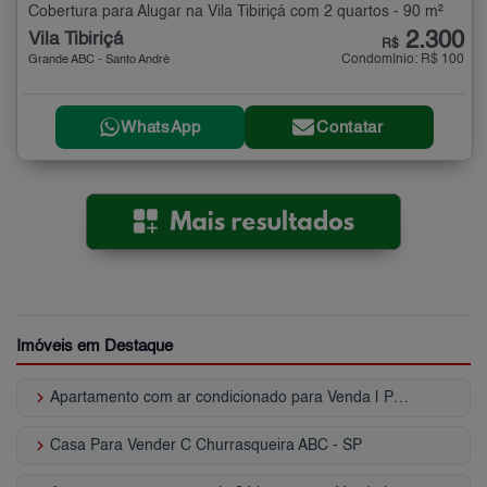
Cobertura para Alugar na Vila Tibiriçá com 2 quartos - 90 m²
2.300
Vila Tibiriçá
R$
Condomínio: R$ 100
Grande ABC - Santo André
WhatsApp
Contatar
Imóveis em Destaque
keyboard_arrow_right
Apartamento com ar condicionado para Venda | Paulicéia
keyboard_arrow_right
Casa Para Vender C Churrasqueira ABC - SP