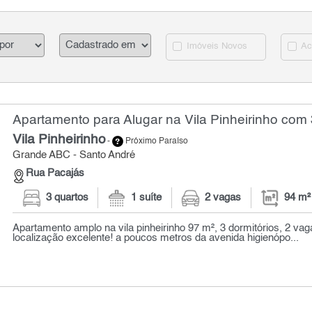
Imóveis Novos
Ac
Apartamento para Alugar na Vila Pinheirinho com 
Vila Pinheirinho
-
Próximo Paraíso
Grande ABC - Santo André
Rua Pacajás
3 quartos
1 suíte
2 vagas
94 m²
Apartamento amplo na vila pinheirinho 97 m², 3 dormitórios, 2 va
localização excelente! a poucos metros da avenida higienópo...