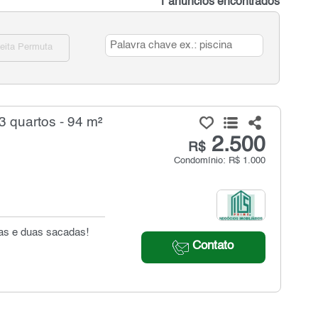
1 anúncios encontrados
eita Permuta
3 quartos - 94 m²
2.500
R$
Condomínio: R$ 1.000
gas e duas sacadas!
Contato