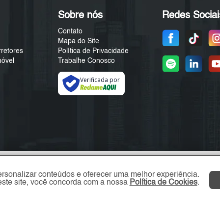
Sobre nós
Redes Sociai
Contato
Mapa do Site
rretores
Política de Privacidade
móvel
Trabalhe Conosco
Verificada por
ersonalizar conteúdos e oferecer uma melhor experiência.
ste site, você concorda com a nossa
Política de Cookies
.
ABC Imóvel © 2026 - Todos os direitos reservados