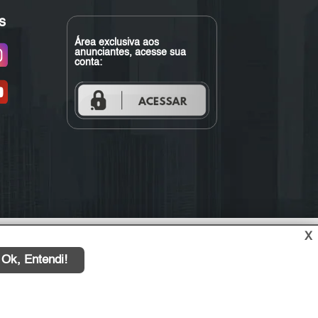
s
Área exclusiva aos
anunciantes, acesse sua
conta:
X
Ok, Entendi!