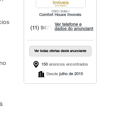
CRECI: 33.822-J
Comfort House Imoveis
cios
Ver telefone e
(11) 9473...
dados do anunciante
Ver todas ofertas deste anunciante
 no
150
anúncios encontrados
Desde
julho de 2015
á