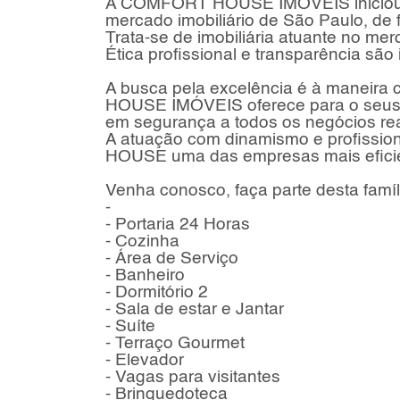
A COMFORT HOUSE IMÓVEIS iniciou sua
mercado imobiliário de São Paulo, de f
Trata-se de imobiliária atuante no me
Ética profissional e transparência são
A busca pela excelência é à maneir
HOUSE IMÓVEIS oferece para o seus c
em segurança a todos os negócios real
A atuação com dinamismo e profissio
HOUSE uma das empresas mais eficien
Venha conosco, faça parte desta famí
-
- Portaria 24 Horas
- Cozinha
- Área de Serviço
- Banheiro
- Dormitório 2
- Sala de estar e Jantar
- Suíte
- Terraço Gourmet
- Elevador
- Vagas para visitantes
- Brinquedoteca