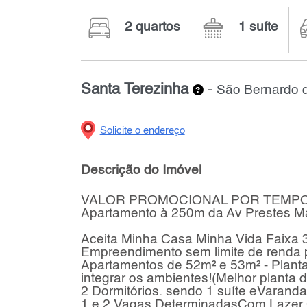
2 quartos
1 suíte
Santa Terezinha
-
São Bernardo 
Solicite o endereço
Descrição do Imóvel
VALOR PROMOCIONAL POR TEMPO
Apartamento à 250m da Av Prestes M
Aceita Minha Casa Minha Vida Faixa 3 (
Empreendimento sem limite de renda 
Apartamentos de 52m² e 53m² - Plant
integrar os ambientes!(Melhor planta 
2 Dormitórios. sendo 1 suíte eVarand
1 e 2 Vagas DeterminadasCom Lazer C