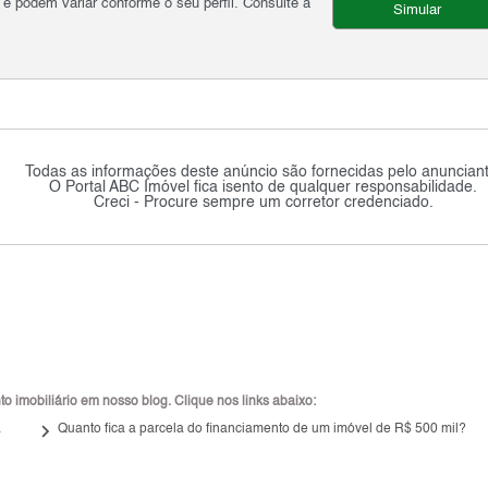
podem variar conforme o seu perfil. Consulte a
Simular
Todas as informações deste anúncio são fornecidas pelo anunciant
O Portal ABC Imóvel fica isento de qualquer responsabilidade.
Creci - Procure sempre um corretor credenciado.
 imobiliário em nosso blog. Clique nos links abaixo:
keyboard_arrow_right
a
Quanto fica a parcela do financiamento de um imóvel de R$ 500 mil?