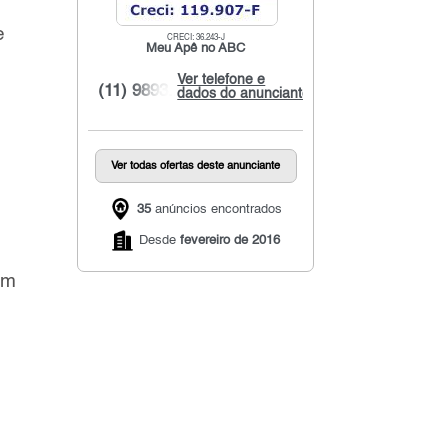
e
CRECI: 36.243-J
Meu Apê no ABC
Ver telefone e
(11) 9893...
dados do anunciante
Ver todas ofertas deste anunciante
35
anúncios encontrados
Desde
fevereiro de 2016
om