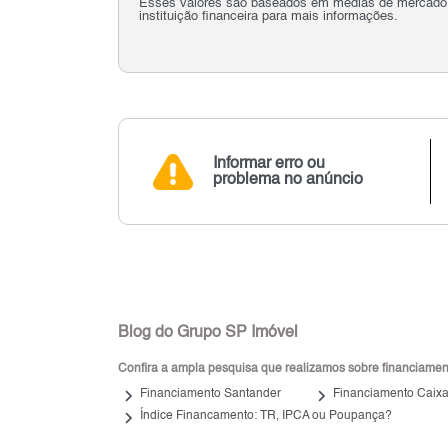
Esses valores são baseados em médias de mercado e 
instituição financeira para mais informações.
Informar erro ou
problema no anúncio
Blog do Grupo SP Imóvel
Confira a ampla pesquisa que realizamos sobre financiamento
keyboard_arrow_right
keyboard_arrow_right
Financiamento Santander
Financiamento Caix
keyboard_arrow_right
Índice Financamento: TR, IPCA ou Poupança?