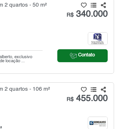
 2 quartos - 50 m²
340.000
R$
Contato
lberto, exclusivo
de locação ...
 2 quartos - 106 m²
455.000
R$
²