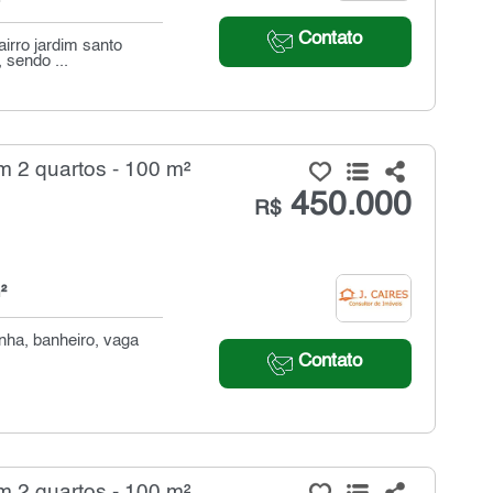
Contato
irro jardim santo
 sendo ...
 2 quartos - 100 m²
450.000
R$
²
nha, banheiro, vaga
Contato
 2 quartos - 100 m²