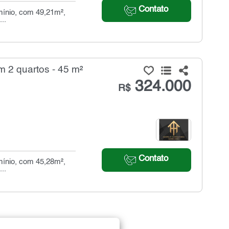
Contato
mínio, com 49,21m²,
..
 2 quartos - 45 m²
324.000
R$
Contato
mínio, com 45,28m²,
..