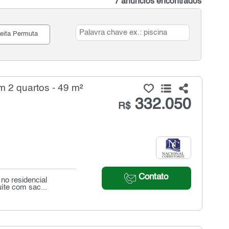
7 anúncios encontrados
eita Permuta
 2 quartos - 49 m²
332.050
R$
Contato
no residencial
íte com sac...