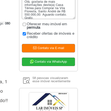
igo:
080
Oferecer meu imóvel em
permuta
Receber ofertas de imóveis e
crédito
Contato via E-mail
Contato via WhatsApp
58 pessoas visualizaram
a, 1
esse imóvel recentemente
do
do!!