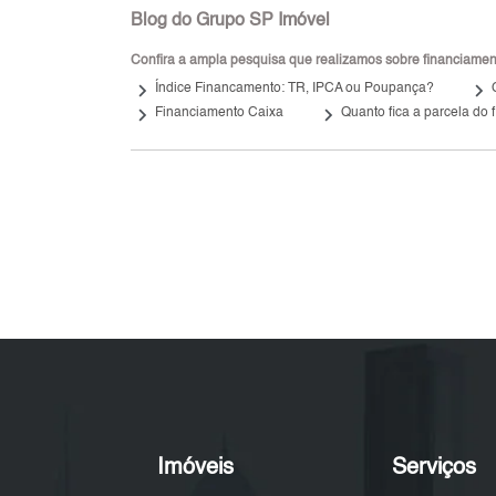
Blog do Grupo SP Imóvel
Confira a ampla pesquisa que realizamos sobre financiamento
keyboard_arrow_right
keyboard_arrow_right
Índice Financamento: TR, IPCA ou Poupança?
keyboard_arrow_right
keyboard_arrow_right
Financiamento Caixa
Quanto fica a parcela do
Imóveis
Serviços