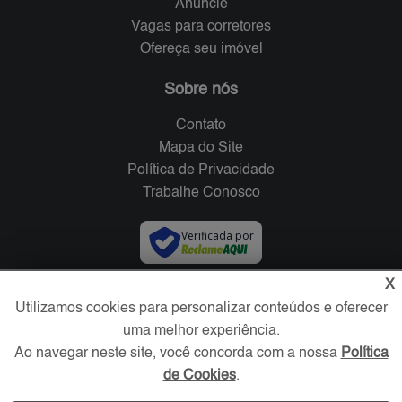
Anuncie
Vagas para corretores
Ofereça seu imóvel
Sobre nós
Contato
Mapa do Site
Política de Privacidade
Trabalhe Conosco
Verificada por
X
Redes Sociais
Utilizamos cookies para personalizar conteúdos e oferecer
uma melhor experiência.
Ao navegar neste site, você concorda com a nossa
Política
de Cookies
.