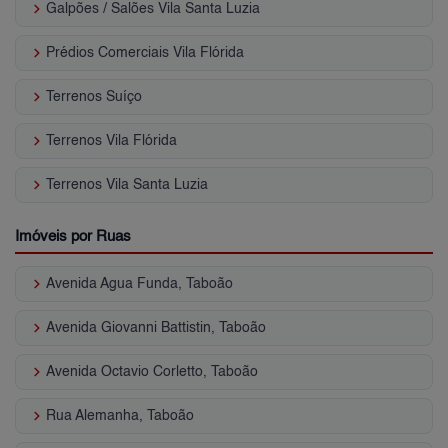
keyboard_arrow_right
Galpões / Salões Vila Santa Luzia
keyboard_arrow_right
Prédios Comerciais Vila Flórida
keyboard_arrow_right
Terrenos Suíço
keyboard_arrow_right
Terrenos Vila Flórida
keyboard_arrow_right
Terrenos Vila Santa Luzia
Imóveis por Ruas
keyboard_arrow_right
Avenida Agua Funda, Taboão
keyboard_arrow_right
Avenida Giovanni Battistin, Taboão
keyboard_arrow_right
Avenida Octavio Corletto, Taboão
keyboard_arrow_right
Rua Alemanha, Taboão