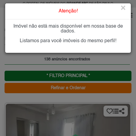
O PORTAL DE IMÓVEIS DO
GRANDE ABC
DE SÃO PAULO
×
Atenção!
Imóvel não está mais disponível em nossa base de
HOME
GRANDE ABC
COMPRAR
SÃO BERNARDO DO CAMPO
TABOÃO
dados.
Imóveis à Venda no Taboão, São Bernardo do Campo
Listamos para você imóveis do mesmo perfil!
Taboão - São Bernardo do Campo, Grande ABC
138 anúncios encontrados
* FILTRO PRINCIPAL *
Refinar e Ordenar