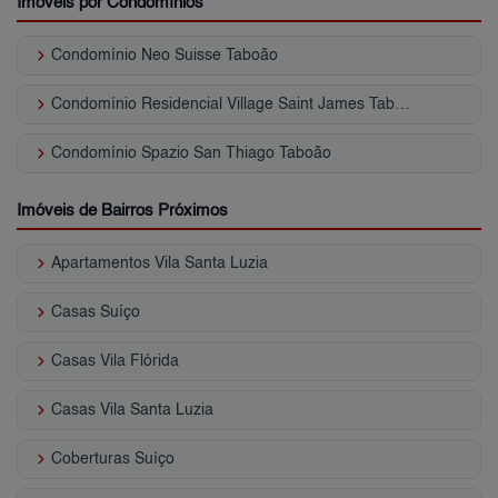
Imóveis por Condomínios
keyboard_arrow_right
Condomínio Neo Suisse Taboão
keyboard_arrow_right
Condomínio Residencial Village Saint James Taboão
keyboard_arrow_right
Condomínio Spazio San Thiago Taboão
Imóveis de Bairros Próximos
keyboard_arrow_right
Apartamentos Vila Santa Luzia
keyboard_arrow_right
Casas Suíço
keyboard_arrow_right
Casas Vila Flórida
keyboard_arrow_right
Casas Vila Santa Luzia
keyboard_arrow_right
Coberturas Suíço