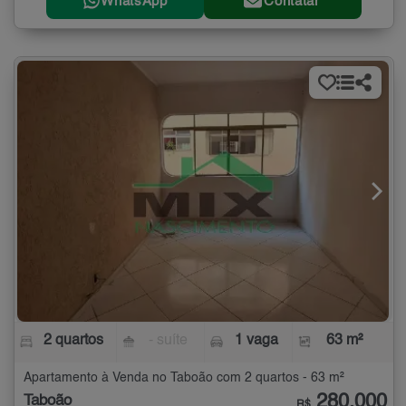
WhatsApp
Contatar
2 quartos
- suíte
1 vaga
63 m²
Apartamento à Venda no Taboão com 2 quartos - 63 m²
280.000
Taboão
R$