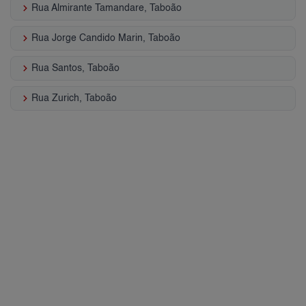
keyboard_arrow_right
Rua Almirante Tamandare, Taboão
keyboard_arrow_right
Rua Jorge Candido Marin, Taboão
keyboard_arrow_right
Rua Santos, Taboão
keyboard_arrow_right
Rua Zurich, Taboão