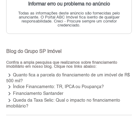
Informar erro ou problema no anúncio
Todas as informações deste anúncio são fornecidas pelo
anunciante.
O Portal ABC Imóvel fica isento de qualquer
responsabilidade.
Creci - Procure sempre um corretor
credenciado.
Blog do Grupo SP Imóvel
Confira a ampla pesquisa que realizamos sobre financiamento
imobiliário em nosso blog. Clique nos links abaixo:
keyboard_arrow_right
Quanto fica a parcela do financiamento de um imóvel de R$
500 mil?
keyboard_arrow_right
Índice Financamento: TR, IPCA ou Poupança?
keyboard_arrow_right
Financiamento Santander
keyboard_arrow_right
Queda da Taxa Selic: Qual o impacto no financiamento
imobiliário?