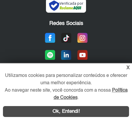
Verificada por
Redes Sociais
X
Utilizamos cookies para personalizar conteúdos e oferecer
uma melhor experiência.
Área exclusiva aos anunciantes,
acesse sua conta:
Ao navegar neste site, você concorda com a nossa
Política
de Cookies
.
Ok, Entendi!
WhatsApp
Contatar