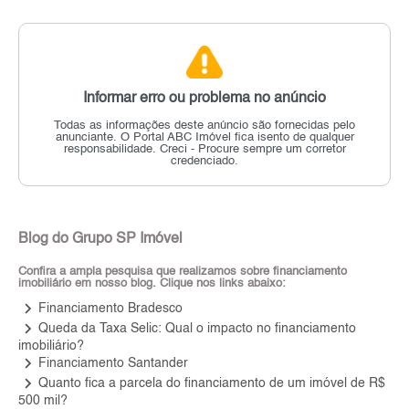
Informar erro ou problema no anúncio
Todas as informações deste anúncio são fornecidas pelo
anunciante.
O Portal ABC Imóvel fica isento de qualquer
responsabilidade.
Creci - Procure sempre um corretor
credenciado.
Blog do Grupo SP Imóvel
Confira a ampla pesquisa que realizamos sobre financiamento
imobiliário em nosso blog. Clique nos links abaixo:
keyboard_arrow_right
Financiamento Bradesco
keyboard_arrow_right
Queda da Taxa Selic: Qual o impacto no financiamento
imobiliário?
keyboard_arrow_right
Financiamento Santander
keyboard_arrow_right
Quanto fica a parcela do financiamento de um imóvel de R$
500 mil?