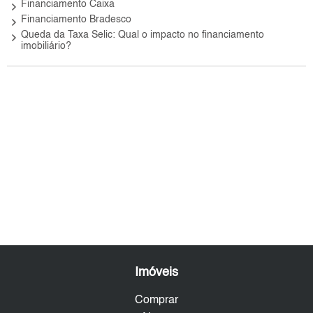
keyboard_arrow_right
Financiamento Caixa
keyboard_arrow_right
Financiamento Bradesco
keyboard_arrow_right
Queda da Taxa Selic: Qual o impacto no financiamento
imobiliário?
Imóveis
Comprar