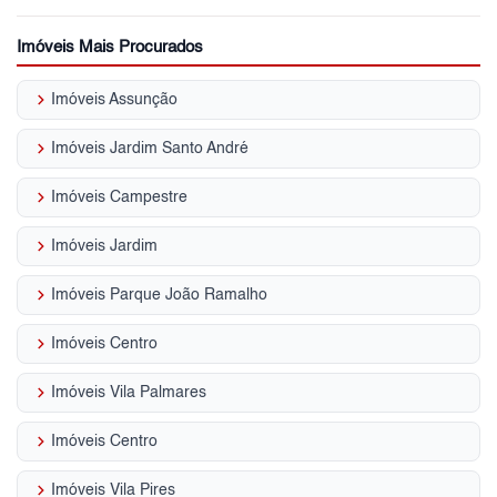
Imóveis Mais Procurados
keyboard_arrow_right
Imóveis Assunção
keyboard_arrow_right
Imóveis Jardim Santo André
keyboard_arrow_right
Imóveis Campestre
keyboard_arrow_right
Imóveis Jardim
keyboard_arrow_right
Imóveis Parque João Ramalho
keyboard_arrow_right
Imóveis Centro
keyboard_arrow_right
Imóveis Vila Palmares
keyboard_arrow_right
Imóveis Centro
keyboard_arrow_right
Imóveis Vila Pires