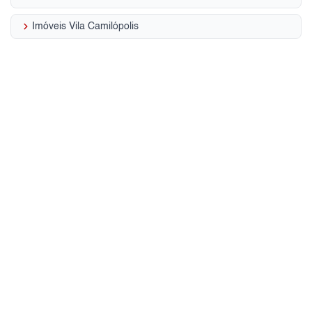
keyboard_arrow_right
Imóveis Vila Camilópolis