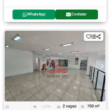
WhatsApp
Contatar
-
- suíte
2 vagas
769 m²