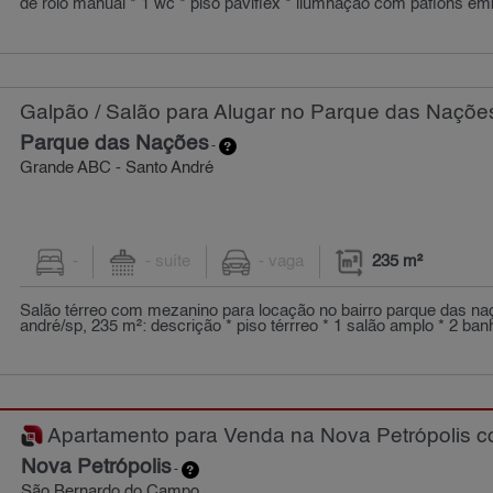
de rolo manual * 1 wc * piso paviflex * ilumnação com paflons emb
Galpão / Salão para Alugar no Parque das Nações
Parque das Nações
-
Grande ABC - Santo André
-
- suíte
- vaga
235 m²
Salão térreo com mezanino para locação no bairro parque das n
andré/sp, 235 m²: descrição * piso térrreo * 1 salão amplo * 2 ban
Apartamento para Venda na Nova Petrópolis co
Nova Petrópolis
-
São Bernardo do Campo