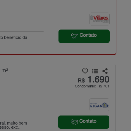
Contato
to beneficio da
 m²
1.690
R$
Condomínio: R$ 701
Contato
eral. muito bem
esso. exc...