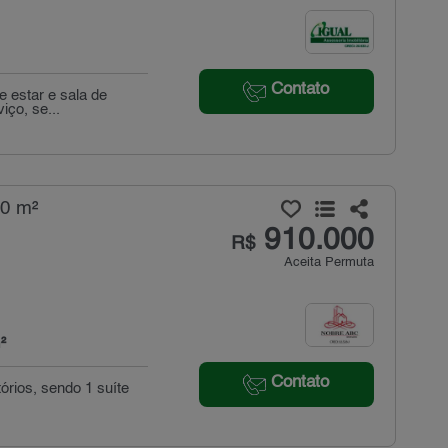
Contato
e estar e sala de
iço, se...
60 m²
910.000
R$
Aceita Permuta
²
Contato
órios, sendo 1 suíte