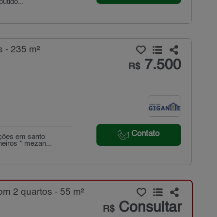
utido...
 - 235 m²
7.500
R$
Contato
ações em santo
heiros * mezan...
m 2 quartos - 55 m²
Consultar
R$