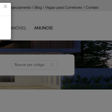
×
a?
|
Financiamento
|
Blog
|
Vagas para Corretores
|
Contato
 SEU IMÓVEL
ANUNCIE
search