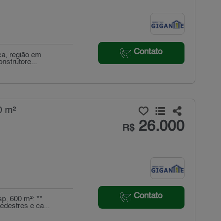
Contato
ca, região em
nstrutore...
0 m²
26.000
R$
Contato
p, 600 m²: **
edestres e ca...