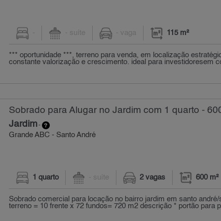
-
- suíte
- vaga
115 m²
*** oportunidade ***, terreno para venda, em localização estratégi
constante valorização e crescimento. ideal para investidoresem co
Sobrado para Alugar no Jardim com 1 quarto - 60
Jardim
-
Grande ABC - Santo André
1 quarto
- suíte
2 vagas
600 m²
Sobrado comercial para locação no bairro jardim em santo andré/s
terreno = 10 frente x 72 fundos= 720 m2 descrição * portão para p