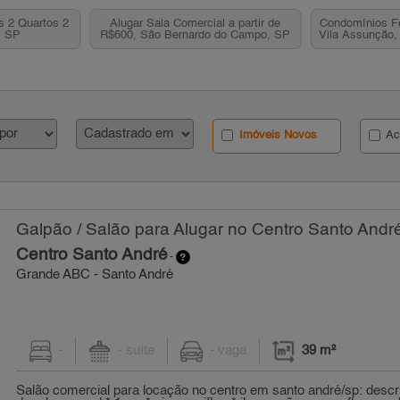
s 2 Quartos 2
Alugar Sala Comercial a partir de
Condomínios F
, SP
R$600, São Bernardo do Campo, SP
Vila Assunção,
Imóveis Novos
Ac
Galpão / Salão para Alugar no Centro Santo André
Centro Santo André
-
Grande ABC - Santo André
-
- suíte
- vaga
39 m²
Salão comercial para locação no centro em santo andré/sp: descri