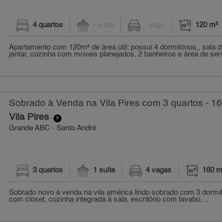
4 quartos
- suíte
- vaga
120 m²
Apartamento com 120m² de área útil; possui 4 dormitórios,, sala d
jantar, cozinha com moveis planejados, 2 banheiros e área de serv
Sobrado à Venda na Vila Pires com 3 quartos - 1
Vila Pires
-
Grande ABC - Santo André
3 quartos
1 suíte
4 vagas
160 m
Sobrado novo à venda na vila américa lindo sobrado com 3 dormit
com closet, cozinha integrada à sala, escritório com lavabo, ...