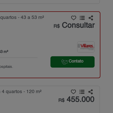
quartos - 43 a 53 m²
Consultar
R$
53 m²
Contato
spitais.
4 quartos - 120 m²
455.000
R$