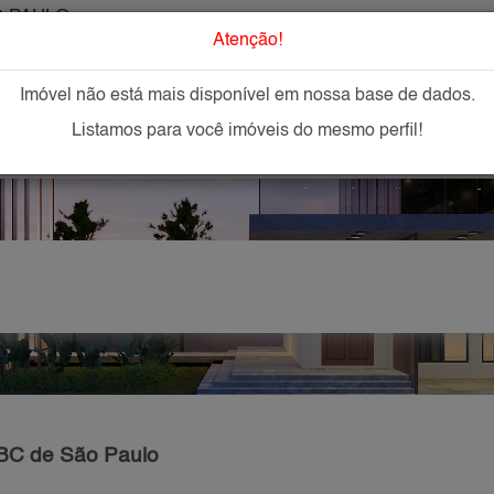
 PAULO
O que Procur
Atenção!
Imóvel não está mais disponível em nossa base de dados.
GAR
IMÓVEIS NOVOS
IMOBILIÁRIAS
OFEREÇA
Listamos para você imóveis do mesmo perfil!
ABC de São Paulo