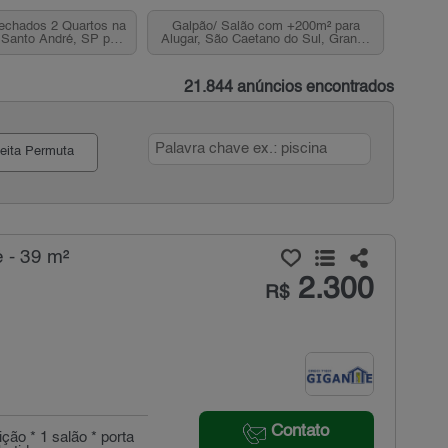
echados 2 Quartos na
Galpão/ Salão com +200m² para
 Santo André, SP para
Alugar, São Caetano do Sul, Grande
Venda
ABC, SP
21.844 anúncios encontrados
eita Permuta
 - 39 m²
2.300
R$
Contato
ção * 1 salão * porta