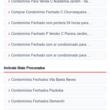
keyboard_arrow_right
Condomínio Para Venda C Academia Jardim - Santo André, SP
keyboard_arrow_right
Comprar Condomínio Fechado C Churrasqueira Campestre - Santo André, SP
keyboard_arrow_right
Condomínio Fechado com portaria 24 horas para Venda | Parque Terra Nova II
keyboard_arrow_right
Condomínio Fechado P Vender C Piscina Jardim, Santo André - SP
keyboard_arrow_right
Condomínio Fechado com ar condicionado para Venda | Demarchi
keyboard_arrow_right
Condomínio Fechado com ar condicionado para Venda | Vila Pires
Imóveis Mais Procurados
keyboard_arrow_right
Condomínios Fechados Vila Baeta Neves
keyboard_arrow_right
Condomínios Fechados Paulicéia
keyboard_arrow_right
Condomínios Fechados Demarchi