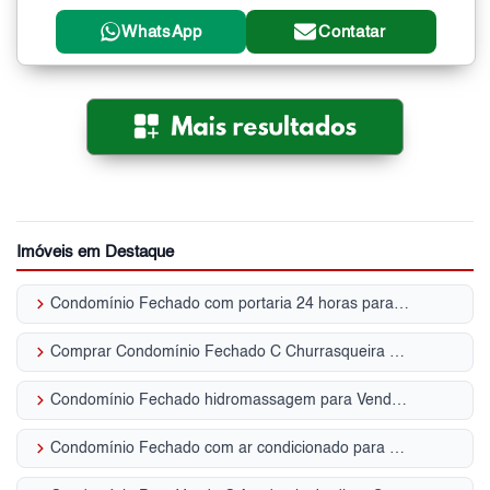
WhatsApp
Contatar
Imóveis em Destaque
keyboard_arrow_right
Condomínio Fechado com portaria 24 horas para Venda | Vila Luzita
keyboard_arrow_right
Comprar Condomínio Fechado C Churrasqueira Jardim - Santo André, SP
keyboard_arrow_right
Condomínio Fechado hidromassagem para Venda | Demarchi
keyboard_arrow_right
Condomínio Fechado com ar condicionado para Venda | Campestre