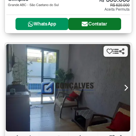
599.000
R$
Grande ABC - São Caetano do Sul
R$ 620.000
Aceita Permuta
WhatsApp
Contatar