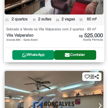
2 quartos
2 suítes
2 vagas
60 m²
Sobrado à Venda na Vila Valparaíso com 2 quartos - 60 m²
525.000
Vila Valparaíso
R$
Aceita Permuta
Grande ABC - Santo André
WhatsApp
Contatar