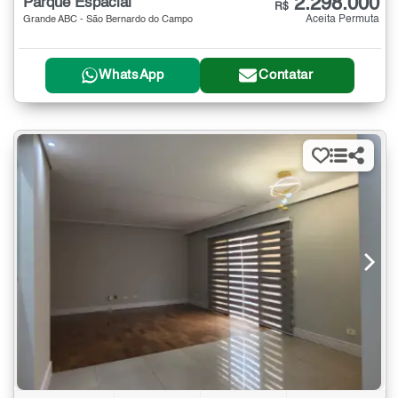
2.298.000
Parque Espacial
R$
Aceita Permuta
Grande ABC - São Bernardo do Campo
WhatsApp
Contatar