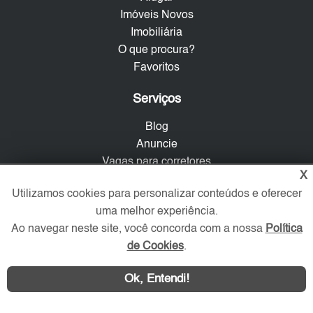
Imóveis Novos
Imobiliária
O que procura?
Favoritos
Serviços
Blog
Anuncie
Vagas para corretores
X
Ofereça seu imóvel
Utilizamos cookies para personalizar conteúdos e oferecer
Sobre nós
uma melhor experiência.
Ao navegar neste site, você concorda com a nossa
Política
Contato
de Cookies
.
Mapa do Site
Política de Privacidade
Ok, Entendi!
Trabalhe Conosco