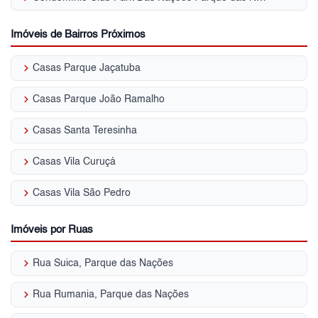
Imóveis de Bairros Próximos
keyboard_arrow_right
Casas Parque Jaçatuba
keyboard_arrow_right
Casas Parque João Ramalho
keyboard_arrow_right
Casas Santa Teresinha
keyboard_arrow_right
Casas Vila Curuçá
keyboard_arrow_right
Casas Vila São Pedro
Imóveis por Ruas
keyboard_arrow_right
Rua Suica, Parque das Nações
keyboard_arrow_right
Rua Rumania, Parque das Nações