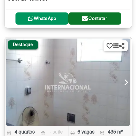
WhatsApp
Contatar
Destaque
4 quartos
- suíte
6 vagas
435 m²