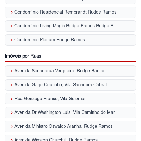
keyboard_arrow_right
Condomínio Residencial Rembrandt Rudge Ramos
keyboard_arrow_right
Condomínio Living Magic Rudge Ramos Rudge Ramos
keyboard_arrow_right
Condomínio Plenum Rudge Ramos
Imóveis por Ruas
keyboard_arrow_right
Avenida Senadorua Vergueiro, Rudge Ramos
keyboard_arrow_right
Avenida Gago Coutinho, Vila Sacadura Cabral
keyboard_arrow_right
Rua Gonzaga Franco, Vila Guiomar
keyboard_arrow_right
Avenida Dr Washington Luis, Vila Caminho do Mar
keyboard_arrow_right
Avenida Ministro Oswaldo Aranha, Rudge Ramos
keyboard_arrow_right
Avenida Winston Churchill, Rudge Ramos