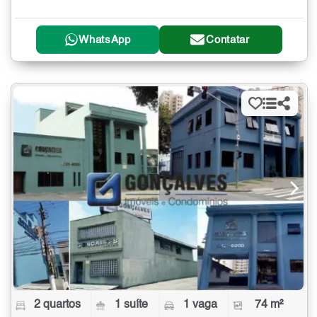
WhatsApp
Contatar
2 quartos
1 suíte
1 vaga
74 m²