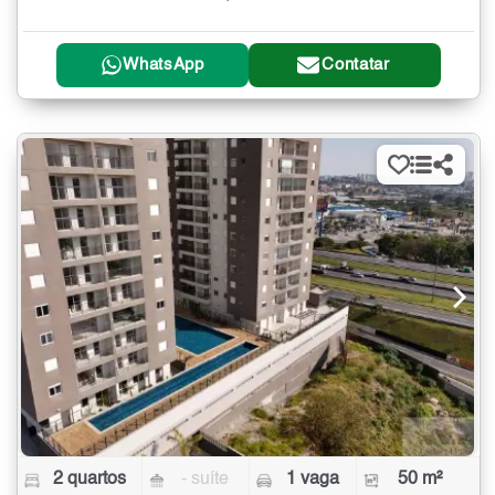
WhatsApp
Contatar
2 quartos
- suíte
1 vaga
50 m²