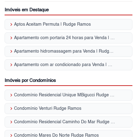
Imóveis em Destaque
keyboard_arrow_right
Aptos Aceitam Permuta | Rudge Ramos
keyboard_arrow_right
Apartamento com portaria 24 horas para Venda | Rudge Ramos
keyboard_arrow_right
Apartamento hidromassagem para Venda | Rudge Ramos
keyboard_arrow_right
Apartamento com ar condicionado para Venda | Rudge Ramos
Imóveis por Condomínios
keyboard_arrow_right
Condomínio Residencial Unique MBigucci Rudge Ramos
keyboard_arrow_right
Condomínio Venturi Rudge Ramos
keyboard_arrow_right
Condomínio Residencial Caminho Do Mar Rudge Ramos
keyboard_arrow_right
Condomínio Mares Do Norte Rudge Ramos