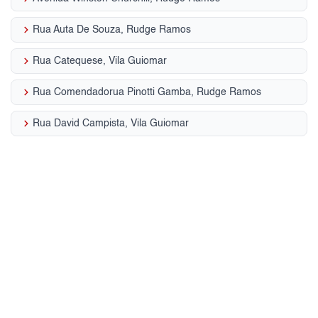
keyboard_arrow_right
Rua Auta De Souza, Rudge Ramos
keyboard_arrow_right
Rua Catequese, Vila Guiomar
keyboard_arrow_right
Rua Comendadorua Pinotti Gamba, Rudge Ramos
keyboard_arrow_right
Rua David Campista, Vila Guiomar