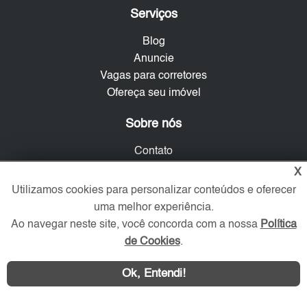
Serviços
Blog
Anuncie
Vagas para corretores
Ofereça seu imóvel
Sobre nós
Contato
Mapa do Site
X
Política de Privacidade
Utilizamos cookies para personalizar conteúdos e oferecer
Trabalhe Conosco
uma melhor experiência.
Ao navegar neste site, você concorda com a nossa
Política
Verificada por
de Cookies
.
Ok, Entendi!
Redes Sociais