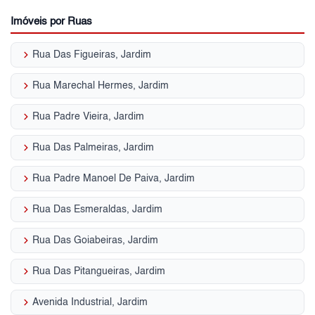
Imóveis por Ruas
keyboard_arrow_right
Rua Das Figueiras, Jardim
keyboard_arrow_right
Rua Marechal Hermes, Jardim
keyboard_arrow_right
Rua Padre Vieira, Jardim
keyboard_arrow_right
Rua Das Palmeiras, Jardim
keyboard_arrow_right
Rua Padre Manoel De Paiva, Jardim
keyboard_arrow_right
Rua Das Esmeraldas, Jardim
keyboard_arrow_right
Rua Das Goiabeiras, Jardim
keyboard_arrow_right
Rua Das Pitangueiras, Jardim
keyboard_arrow_right
Avenida Industrial, Jardim