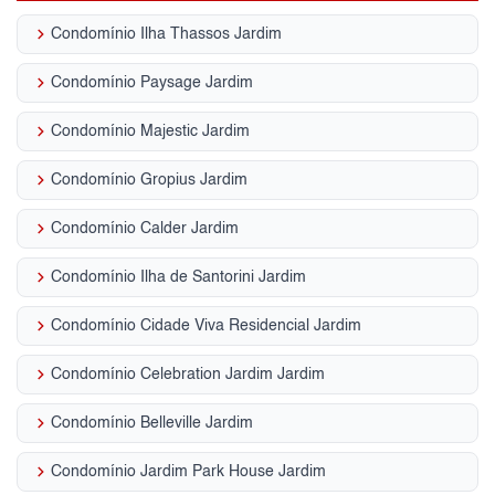
keyboard_arrow_right
Condomínio Ilha Thassos Jardim
keyboard_arrow_right
Condomínio Paysage Jardim
keyboard_arrow_right
Condomínio Majestic Jardim
keyboard_arrow_right
Condomínio Gropius Jardim
keyboard_arrow_right
Condomínio Calder Jardim
keyboard_arrow_right
Condomínio Ilha de Santorini Jardim
keyboard_arrow_right
Condomínio Cidade Viva Residencial Jardim
keyboard_arrow_right
Condomínio Celebration Jardim Jardim
keyboard_arrow_right
Condomínio Belleville Jardim
keyboard_arrow_right
Condomínio Jardim Park House Jardim