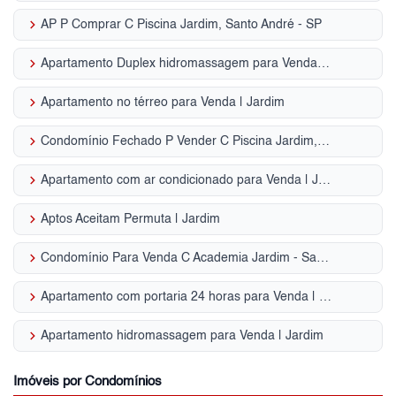
keyboard_arrow_right
AP P Comprar C Piscina Jardim, Santo André - SP
keyboard_arrow_right
Apartamento Duplex hidromassagem para Venda | Jardim
keyboard_arrow_right
Apartamento no térreo para Venda | Jardim
keyboard_arrow_right
Condomínio Fechado P Vender C Piscina Jardim, Santo André - SP
keyboard_arrow_right
Apartamento com ar condicionado para Venda | Jardim
keyboard_arrow_right
Aptos Aceitam Permuta | Jardim
keyboard_arrow_right
Condomínio Para Venda C Academia Jardim - Santo André, SP
keyboard_arrow_right
Apartamento com portaria 24 horas para Venda | Jardim
keyboard_arrow_right
Apartamento hidromassagem para Venda | Jardim
Imóveis por Condomínios