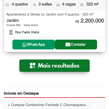
4 quartos
3 suítes
4 vagas
320 m²
Apartamento à Venda no Jardim com 4 quartos - 320 m²
2.200.000
Jardim
R$
Grande ABC - Santo André
Rua Padre Vieira
WhatsApp
Contatar
Imóveis em Destaque
keyboard_arrow_right
Comprar Condomínio Fechado C Churrasqueira Jardim - Santo André, SP