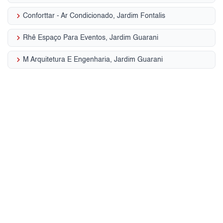
keyboard_arrow_right
Conforttar - Ar Condicionado, Jardim Fontalis
keyboard_arrow_right
Rhê Espaço Para Eventos, Jardim Guarani
keyboard_arrow_right
M Arquitetura E Engenharia, Jardim Guarani