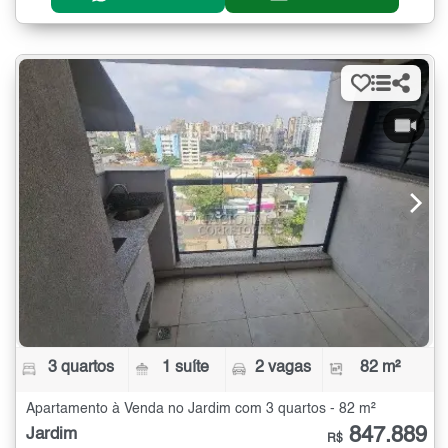
3 quartos
1 suíte
2 vagas
82 m²
Apartamento à Venda no Jardim com 3 quartos - 82 m²
847.889
Jardim
R$