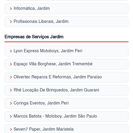
keyboard_arrow_right
Informática, Jardim
keyboard_arrow_right
Profissionais Liberais, Jardim
Empresas de Serviços Jardim
keyboard_arrow_right
Lyon Express Motoboys, Jardim Peri
keyboard_arrow_right
Espaço Villa Borghese, Jardim Tremembé
keyboard_arrow_right
Olivertec Reparos E Reformas, Jardim Paraíso
keyboard_arrow_right
Rhê Locação De Brinquedos, Jardim Guarani
keyboard_arrow_right
Coringa Eventos, Jardim Peri
keyboard_arrow_right
Marcos Batista - Motoboy, Jardim São Paulo
keyboard_arrow_right
Seven7 Paper, Jardim Maristela