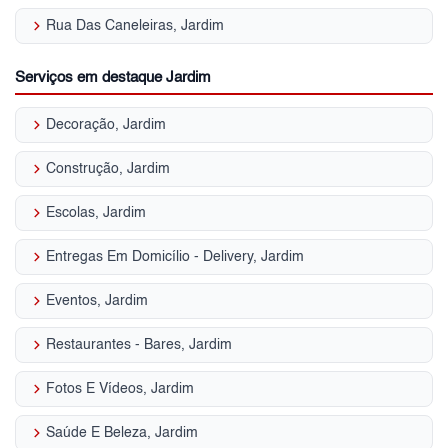
keyboard_arrow_right
Rua Das Caneleiras, Jardim
Serviços em destaque Jardim
keyboard_arrow_right
Decoração, Jardim
keyboard_arrow_right
Construção, Jardim
keyboard_arrow_right
Escolas, Jardim
keyboard_arrow_right
Entregas Em Domicílio - Delivery, Jardim
keyboard_arrow_right
Eventos, Jardim
keyboard_arrow_right
Restaurantes - Bares, Jardim
keyboard_arrow_right
Fotos E Vídeos, Jardim
keyboard_arrow_right
Saúde E Beleza, Jardim