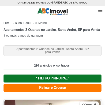
O PORTAL DE IMÓVEIS DO
GRANDE ABC
DE SÃO PAULO
HOME
GRANDE ABC
COMPRAR
Apartamentos 3 Quartos no Jardim, Santo André, SP para Venda
1 ou mais vagas de garagem
s no Jardim, Santo André, SP
Apartamentos 2 Quartos e 2
ra Venda
André, SP pa
236 anúncios encontrados
* FILTRO PRINCIPAL *
Refinar e Ordenar